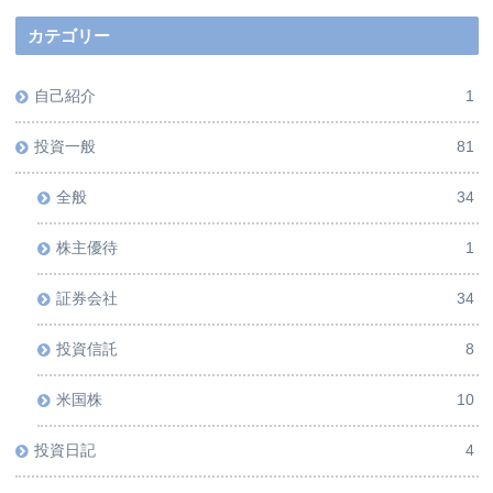
カテゴリー
自己紹介
1
投資一般
81
全般
34
株主優待
1
証券会社
34
投資信託
8
米国株
10
投資日記
4