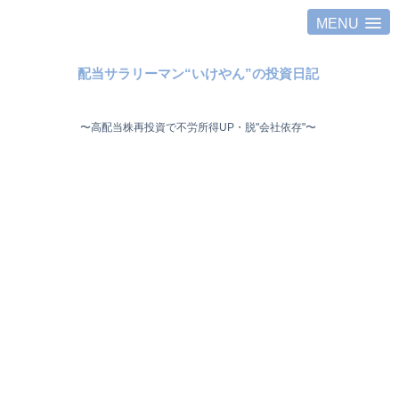
MENU
配当サラリーマン“いけやん”の投資日記 ​
〜高配当株再投資で不労所得UP・脱"会社依存"〜 ​