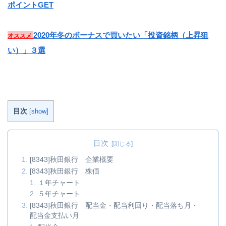
ポイントGET
2020年冬のボーナスで買いたい「投資銘柄（上昇狙
オススメ
い）」３選
目次
[
show
]
目次
[8343]秋田銀行 企業概要
[8343]秋田銀行 株価
１年チャート
５年チャート
[8343]秋田銀行 配当金・配当利回り・配当落ち月・
配当金支払い月