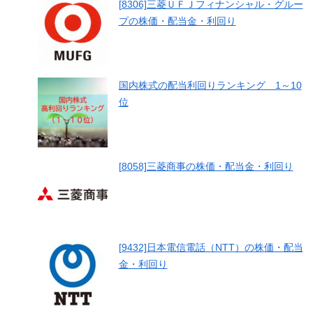
[8306]三菱ＵＦＪフィナンシャル・グルー
プの株価・配当金・利回り
国内株式の配当利回りランキング 1～10
位
[8058]三菱商事の株価・配当金・利回り
[9432]日本電信電話（NTT）の株価・配当
金・利回り