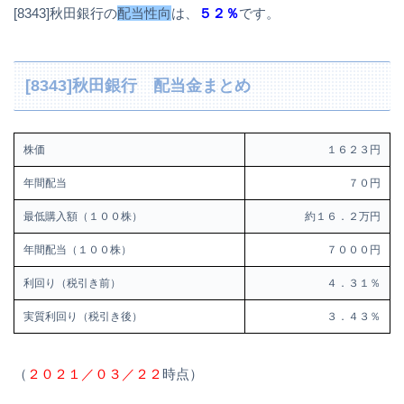
[8343]秋田銀行の
配当性向
は、
５２％
です。
[8343]秋田銀行 配当金まとめ
株価
１６２３円
年間配当
７０円
最低購入額（１００株）
約１６．２万円
年間配当（１００株）
７０００円
利回り（税引き前）
４．３１％
実質利回り（税引き後）
３．４３％
（
２０２１／０３／２２
時点）