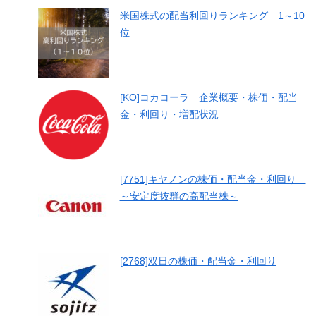
米国株式の配当利回りランキング 1～10
位
[KO]コカコーラ 企業概要・株価・配当
金・利回り・増配状況
[7751]キヤノンの株価・配当金・利回り
～安定度抜群の高配当株～
[2768]双日の株価・配当金・利回り