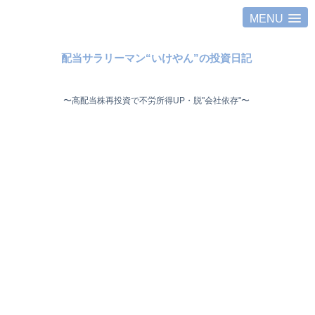
MENU
配当サラリーマン“いけやん”の投資日記 ​
〜高配当株再投資で不労所得UP・脱"会社依存"〜 ​