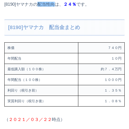
[8190]ヤマナカの
配当性向
は、
２４％
です。
[8190]ヤマナカ 配当金まとめ
株価
７４０円
年間配当
１０円
最低購入額（１００株）
約７．４万円
年間配当（１００株）
１０００円
利回り（税引き前）
１．３５％
実質利回り（税引き後）
１．０８％
（
２０２１／０３／２２
時点）