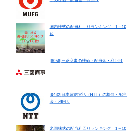
国内株式の配当利回りランキング 1～10
位
[8058]三菱商事の株価・配当金・利回り
[9432]日本電信電話（NTT）の株価・配当
金・利回り
米国株式の配当利回りランキング 1～10