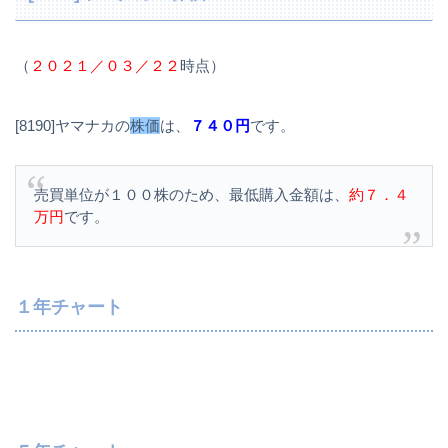
（
２０２１／０３／２２
時点）
[8190]ヤマナカの
株価
は、
７４０円
です。
売買単位が１００株のため、最低購入金額は、
約７．４
万円
です。
１年チャート