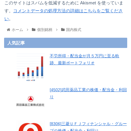
このサイトはスパムを低減するために Akismet を使っていま
す。
コメントデータの処理方法の詳細はこちらをご覧くださ
い
。
ホーム
個別銘柄
国内株式
人気記事
不労所得・配当金が月５万円に至る軌
跡、最新ポートフォリオ
[4502]武田薬品工業の株価・配当金・利回
り
[8306]三菱ＵＦＪフィナンシャル・グルー
プの株価・配当金・利回り