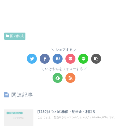
国内株式
シェアする
いけやんをフォローする
関連記事
[7280]ミツバの株価・配当金・利回り
国内株式
こんにちは。 配当サラリーマンの“いけやん”（＠ikeike_009）です。 ...