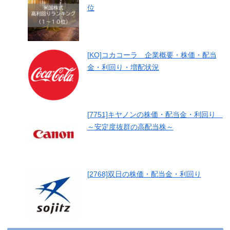
位
[KO]コカコーラ 企業概要・株価・配当
金・利回り・増配状況
[7751]キヤノンの株価・配当金・利回り
～安定度抜群の高配当株～
[2768]双日の株価・配当金・利回り