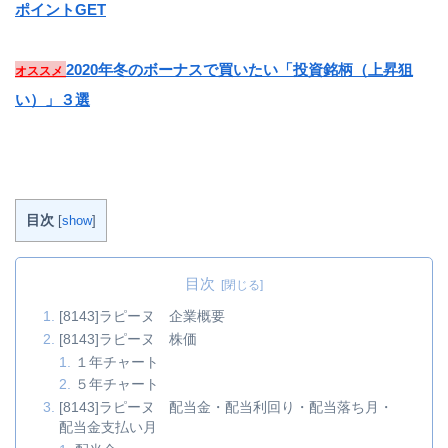
ポイントGET
2020年冬のボーナスで買いたい「投資銘柄（上昇狙
オススメ
い）」３選
目次
[
show
]
目次
[8143]ラピーヌ 企業概要
[8143]ラピーヌ 株価
１年チャート
５年チャート
[8143]ラピーヌ 配当金・配当利回り・配当落ち月・
配当金支払い月