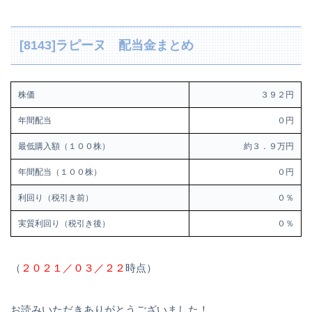
[8143]ラピーヌ 配当金まとめ
株価
３９２円
年間配当
０円
最低購入額（１００株）
約３．９万円
年間配当（１００株）
０円
利回り（税引き前）
０％
実質利回り（税引き後）
０％
（
２０２１／０３／２２
時点）
お読みいただきありがとうございました！