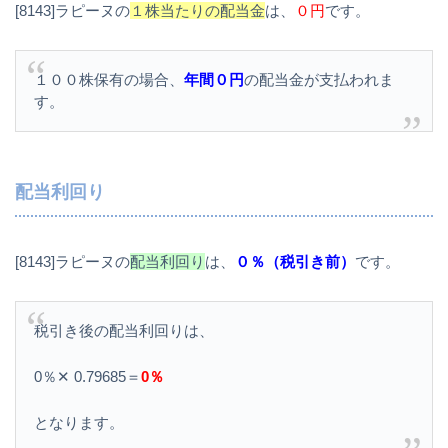
[8143]ラピーヌの
１株当たりの配当金
は、
０円
です。
１００株保有の場合、
年間０円
の配当金が支払われま
す。
配当利回り
[8143]ラピーヌの
配当利回り
は、
０％（税引き前）
です。
税引き後の配当利回りは、
0％✕ 0.79685＝
0％
となります。