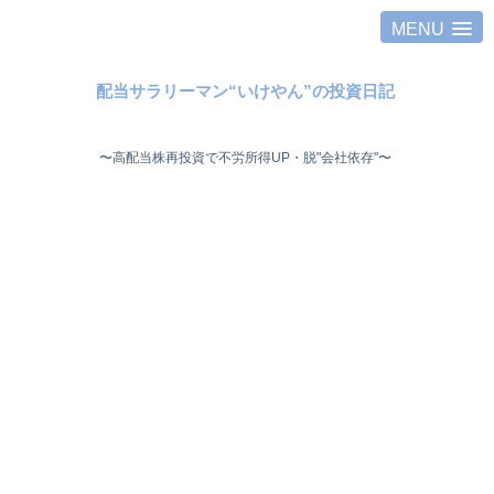
MENU
配当サラリーマン“いけやん”の投資日記 ​
〜高配当株再投資で不労所得UP・脱"会社依存"〜 ​