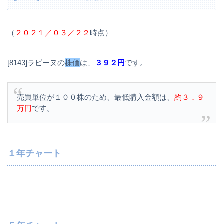
（
２０２１／０３／２２
時点）
[8143]ラピーヌの
株価
は、
３９２円
です。
売買単位が１００株のため、最低購入金額は、
約３．９
万円
です。
１年チャート