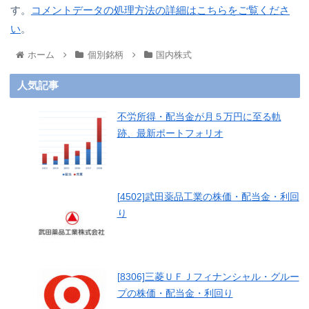
す。
コメントデータの処理方法の詳細はこちらをご覧くださ
い
。
ホーム
個別銘柄
国内株式
人気記事
不労所得・配当金が月５万円に至る軌
跡、最新ポートフォリオ
[4502]武田薬品工業の株価・配当金・利回
り
[8306]三菱ＵＦＪフィナンシャル・グルー
プの株価・配当金・利回り