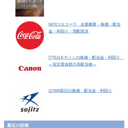
[KO]コカコーラ 企業概要・株価・配当
金・利回り・増配状況
[7751]キヤノンの株価・配当金・利回り
～安定度抜群の高配当株～
[2768]双日の株価・配当金・利回り
最近の投稿