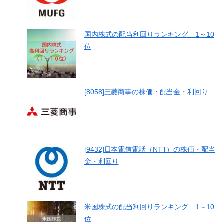
国内株式の配当利回りランキング 1～10
位
[8058]三菱商事の株価・配当金・利回り
[9432]日本電信電話（NTT）の株価・配当
金・利回り
米国株式の配当利回りランキング 1～10
位