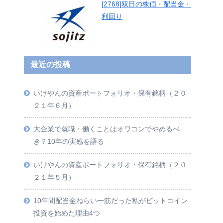
[2768]双日の株価・配当金・
利回り
最近の投稿
いけやんの資産ポートフォリオ・保有銘柄（２０
２１年６月）
大企業で就職・働くことはオワコンでやめるべ
き？10年の実感を語る
いけやんの資産ポートフォリオ・保有銘柄（２０
２１年５月）
10年間配当金ねらい一筋だった私がビットコイン
投資を始めた理由4つ