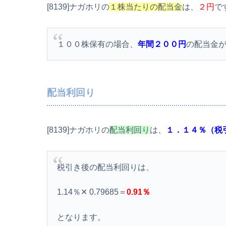
[8139]ナガホリの
１株当たりの配当金
は、
２円
で
１００株保有の場合、
年間２００円
の配当金
配当利回り
[8139]ナガホリの
配当利回り
は、
１．１４％（税
税引き後の配当利回りは、
1.14％✕ 0.79685＝
0.91％
となります。