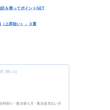
託を買ってポイントGET
柄（上昇狙い）」３選
次
・配当利回り・配当落ち月・配当金支払い月