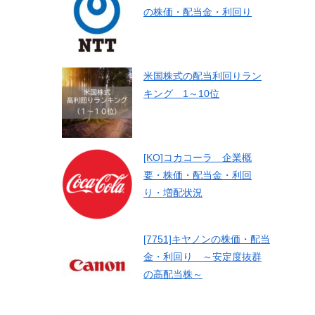
の株価・配当金・利回り
米国株式の配当利回りラン
キング 1～10位
[KO]コカコーラ 企業概
要・株価・配当金・利回
り・増配状況
[7751]キヤノンの株価・配当
金・利回り ～安定度抜群
の高配当株～