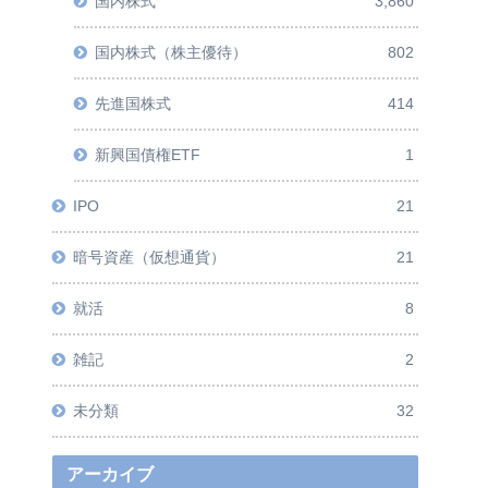
国内株式
3,860
国内株式（株主優待）
802
先進国株式
414
新興国債権ETF
1
IPO
21
暗号資産（仮想通貨）
21
就活
8
雑記
2
未分類
32
アーカイブ