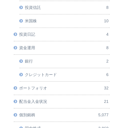
投資信託
8
米国株
10
投資日記
4
資金運用
8
銀行
2
クレジットカード
6
ポートフォリオ
32
配当金入金状況
21
個別銘柄
5,077