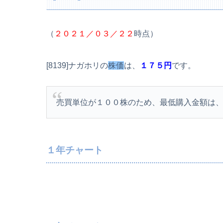
（
２０２１／０３／２２
時点）
[8139]ナガホリの
株価
は、
１７５円
です。
売買単位が１００株のため、最低購入金額は
１年チャート