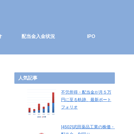
オ
配当金入金状況
IPO
人気記事
不労所得・配当金が月５万
円に至る軌跡、最新ポート
フォリオ
[4502]武田薬品工業の株価・