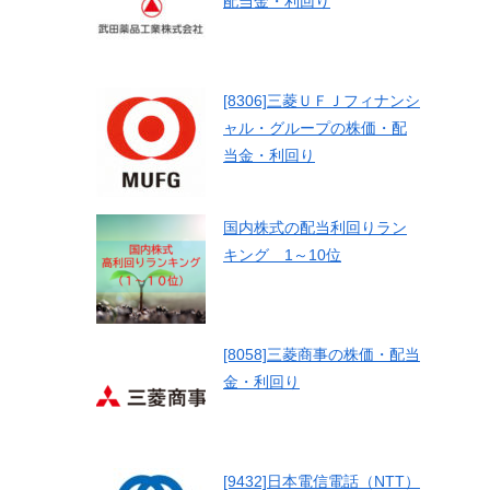
配当金・利回り
[8306]三菱ＵＦＪフィナンシ
ャル・グループの株価・配
当金・利回り
国内株式の配当利回りラン
キング 1～10位
[8058]三菱商事の株価・配当
金・利回り
[9432]日本電信電話（NTT）