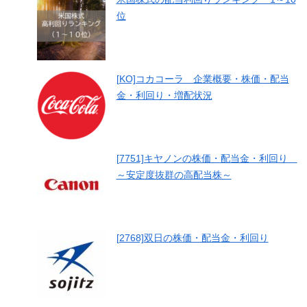
位
[KO]コカコーラ 企業概要・株価・配当
金・利回り・増配状況
[7751]キヤノンの株価・配当金・利回り
～安定度抜群の高配当株～
[2768]双日の株価・配当金・利回り