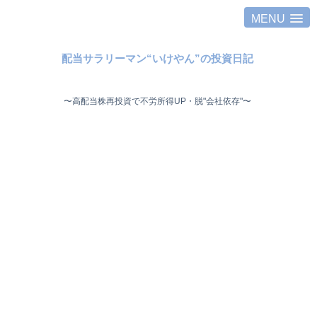
MENU
配当サラリーマン“いけやん”の投資日記 ​
〜高配当株再投資で不労所得UP・脱"会社依存"〜 ​