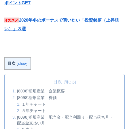
ポイントGET
2020年冬のボーナスで買いたい「投資銘柄（上昇狙
オススメ
い）」３選
目次
[
show
]
目次
[8098]稲畑産業 企業概要
[8098]稲畑産業 株価
１年チャート
５年チャート
[8098]稲畑産業 配当金・配当利回り・配当落ち月・
配当金支払い月