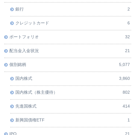
銀行
2
クレジットカード
6
ポートフォリオ
32
配当金入金状況
21
個別銘柄
5,077
国内株式
3,860
国内株式（株主優待）
802
先進国株式
414
新興国債権ETF
1
IPO
21