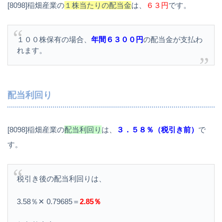
[8098]稲畑産業の
１株当たりの配当金
は、
６３円
です。
１００株保有の場合、
年間６３００円
の配当金が支払わ
れます。
配当利回り
[8098]稲畑産業の
配当利回り
は、
３．５８％（税引き前）
で
す。
税引き後の配当利回りは、
3.58％✕ 0.79685＝
2.85％