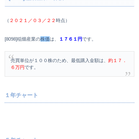
（
２０２１／０３／２２
時点）
[8098]稲畑産業の
株価
は、
１７６１円
です。
売買単位が１００株のため、最低購入金額は、
約１７．
６万円
です。
１年チャート