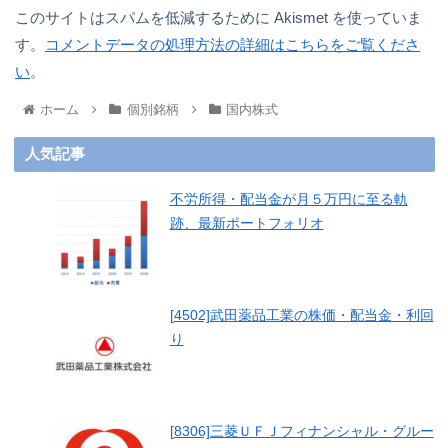
このサイトはスパムを低減するために Akismet を使っていま
す。
コメントデータの処理方法の詳細はこちらをご覧くださ
い
。
ホーム
個別銘柄
国内株式
人気記事
不労所得・配当金が月５万円に至る軌
跡、最新ポートフォリオ
[4502]武田薬品工業の株価・配当金・利回
り
[8306]三菱ＵＦＪフィナンシャル・グルー