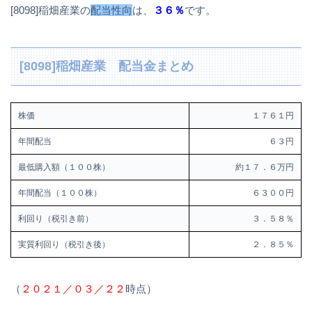
[8098]稲畑産業の
配当性向
は、
３６％
です。
[8098]稲畑産業 配当金まとめ
株価
１７６１円
年間配当
６３円
最低購入額（１００株）
約１７．６万円
年間配当（１００株）
６３００円
利回り（税引き前）
３．５８％
実質利回り（税引き後）
２．８５％
（
２０２１／０３／２２
時点）