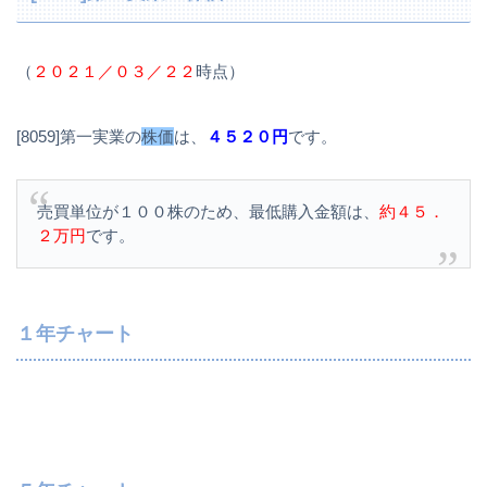
（
２０２１／０３／２２
時点）
[8059]第一実業の
株価
は、
４５２０円
です。
売買単位が１００株のため、最低購入金額は、
約４５．
２万円
です。
１年チャート