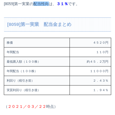
[8059]第一実業の
配当性向
は、
３１％
です。
[8059]第一実業 配当金まとめ
株価
４５２０円
年間配当
１１０円
最低購入額（１００株）
約４５．２万円
年間配当（１００株）
１１０００円
利回り（税引き前）
２．４３％
実質利回り（税引き後）
１．９４％
（
２０２１／０３／２２
時点）