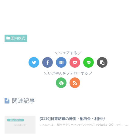
国内株式
シェアする
いけやんをフォローする
関連記事
[3110]日東紡績の株価・配当金・利回り
国内株式
こんにちは。 配当サラリーマンの“いけやん”（＠ikeike_009）です。 ...