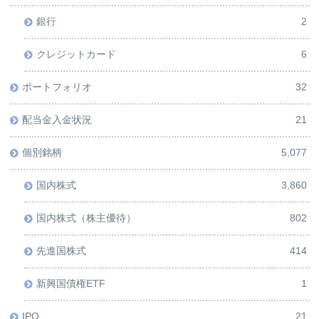
銀行
2
クレジットカード
6
ポートフォリオ
32
配当金入金状況
21
個別銘柄
5,077
国内株式
3,860
国内株式（株主優待）
802
先進国株式
414
新興国債権ETF
1
IPO
21