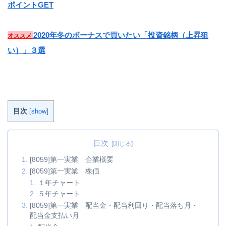
ポイントGET
2020年冬のボーナスで買いたい「投資銘柄（上昇狙
オススメ
い）」３選
目次
[
show
]
目次
[8059]第一実業 企業概要
[8059]第一実業 株価
１年チャート
５年チャート
[8059]第一実業 配当金・配当利回り・配当落ち月・
配当金支払い月