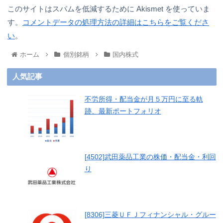
このサイトはスパムを低減するために Akismet を使っていま
す。
コメントデータの処理方法の詳細はこちらをご覧くださ
い
。
ホーム
個別銘柄
国内株式
人気記事
不労所得・配当金が月５万円に至る軌
跡、最新ポートフォリオ
[4502]武田薬品工業の株価・配当金・利回
り
[8306]三菱ＵＦＪフィナンシャル・グルー