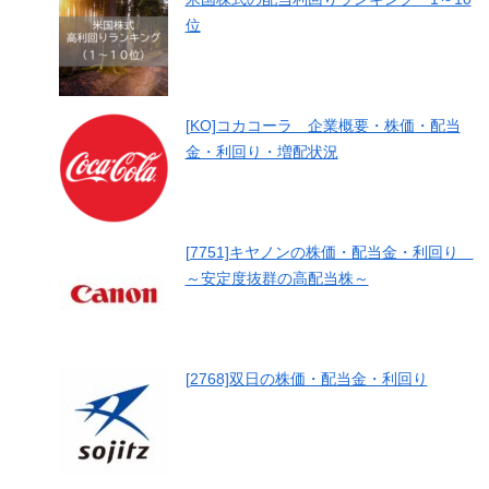
位
[KO]コカコーラ 企業概要・株価・配当
金・利回り・増配状況
[7751]キヤノンの株価・配当金・利回り
～安定度抜群の高配当株～
[2768]双日の株価・配当金・利回り