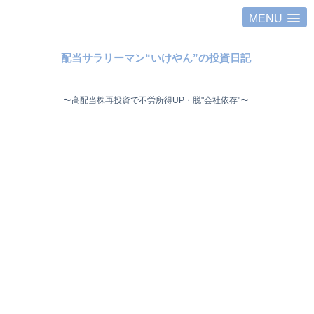
MENU
配当サラリーマン“いけやん”の投資日記 ​
〜高配当株再投資で不労所得UP・脱"会社依存"〜 ​