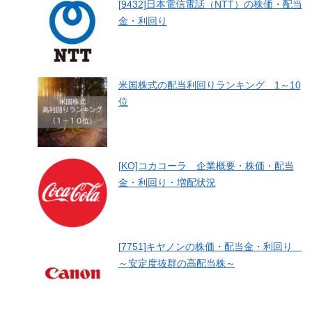
[9432]日本電信電話（NTT）の株価・配当
金・利回り
米国株式の配当利回りランキング 1～10
位
[KO]コカコーラ 企業概要・株価・配当
金・利回り・増配状況
[7751]キヤノンの株価・配当金・利回り
～安定度抜群の高配当株～