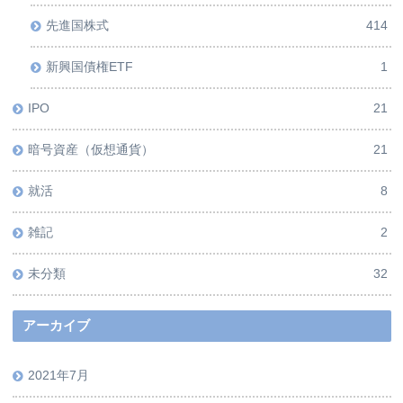
先進国株式
414
新興国債権ETF
1
IPO
21
暗号資産（仮想通貨）
21
就活
8
雑記
2
未分類
32
アーカイブ
2021年7月