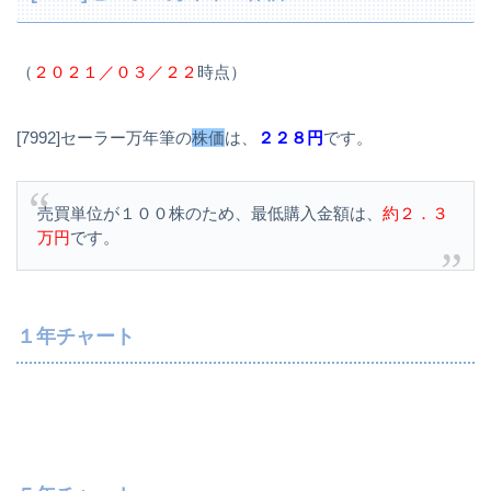
（
２０２１／０３／２２
時点）
[7992]セーラー万年筆の
株価
は、
２２８円
です。
売買単位が１００株のため、最低購入金額は、
約２．３
万円
です。
１年チャート