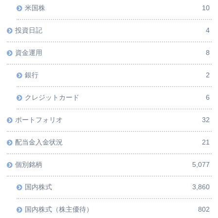
米国株
10
投資日記
4
資金運用
8
銀行
2
クレジットカード
6
ポートフォリオ
32
配当金入金状況
21
個別銘柄
5,077
国内株式
3,860
国内株式（株主優待）
802