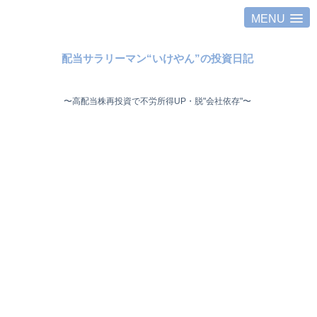
MENU
配当サラリーマン“いけやん”の投資日記 ​
〜高配当株再投資で不労所得UP・脱"会社依存"〜 ​