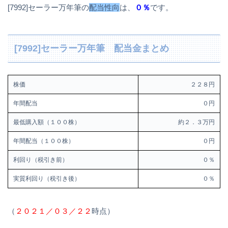
[7992]セーラー万年筆の
配当性向
は、
０％
です。
[7992]セーラー万年筆 配当金まとめ
株価
２２８円
年間配当
０円
最低購入額（１００株）
約２．３万円
年間配当（１００株）
０円
利回り（税引き前）
０％
実質利回り（税引き後）
０％
（
２０２１／０３／２２
時点）