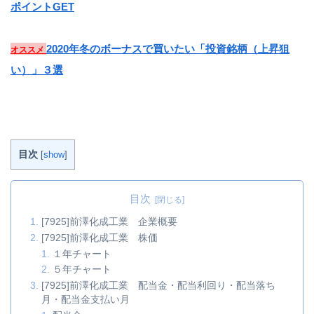
ポイントGET
2020年冬のボーナスで買いたい「投資銘柄（上昇狙
オススメ
い）」３選
目次
[
show
]
目次
[7925]前澤化成工業 企業概要
[7925]前澤化成工業 株価
１年チャート
５年チャート
[7925]前澤化成工業 配当金・配当利回り・配当落ち
月・配当金支払い月