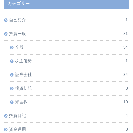
カテゴリー
自己紹介
1
投資一般
81
全般
34
株主優待
1
証券会社
34
投資信託
8
米国株
10
投資日記
4
資金運用
8