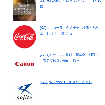
米国株式の配当利回りランキング 1～10
位
[KO]コカコーラ 企業概要・株価・配当
金・利回り・増配状況
[7751]キヤノンの株価・配当金・利回り
～安定度抜群の高配当株～
[2768]双日の株価・配当金・利回り