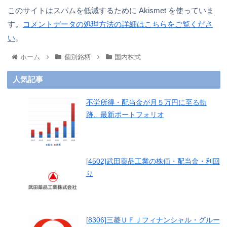
このサイトはスパムを低減するために Akismet を使っていま
す。
コメントデータの処理方法の詳細はこちらをご覧くださ
い
。
ホーム
個別銘柄
国内株式
人気記事
不労所得・配当金が月５万円に至る軌
跡、最新ポートフォリオ
[4502]武田薬品工業の株価・配当金・利回
り
[8306]三菱ＵＦＪフィナンシャル・グルー