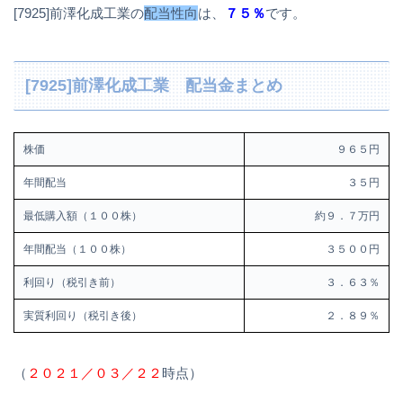
[7925]前澤化成工業の
配当性向
は、
７５％
です。
[7925]前澤化成工業 配当金まとめ
株価
９６５円
年間配当
３５円
最低購入額（１００株）
約９．７万円
年間配当（１００株）
３５００円
利回り（税引き前）
３．６３％
実質利回り（税引き後）
２．８９％
（
２０２１／０３／２２
時点）