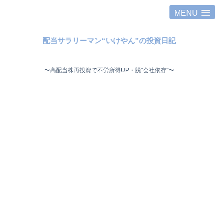
MENU
配当サラリーマン“いけやん”の投資日記 ​
〜高配当株再投資で不労所得UP・脱"会社依存"〜 ​