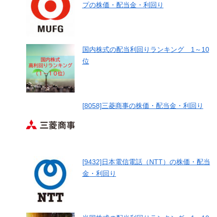
プの株価・配当金・利回り
国内株式の配当利回りランキング 1～10
位
[8058]三菱商事の株価・配当金・利回り
[9432]日本電信電話（NTT）の株価・配当
金・利回り