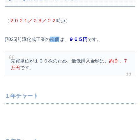
（
２０２１／０３／２２
時点）
[7925]前澤化成工業の
株価
は、
９６５円
です。
売買単位が１００株のため、最低購入金額は、
約９．７
万円
です。
１年チャート