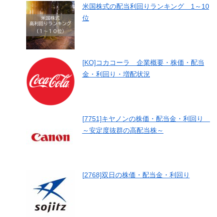
米国株式の配当利回りランキング 1～10
位
[KO]コカコーラ 企業概要・株価・配当
金・利回り・増配状況
[7751]キヤノンの株価・配当金・利回り
～安定度抜群の高配当株～
[2768]双日の株価・配当金・利回り