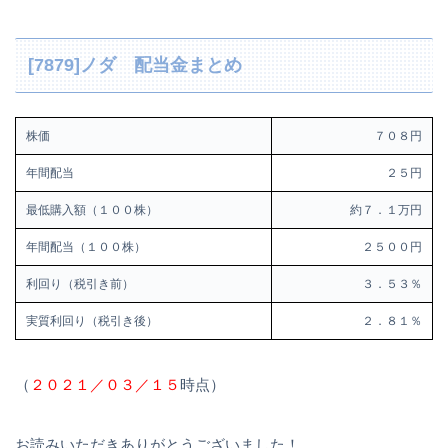
[7879]ノダ 配当金まとめ
株価
７０８円
年間配当
２５円
最低購入額（１００株）
約７．１万円
年間配当（１００株）
２５００円
利回り（税引き前）
３．５３％
実質利回り（税引き後）
２．８１％
（
２０２１／０３／１５
時点）
お読みいただきありがとうございました！