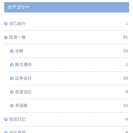
カテゴリー
自己紹介
1
投資一般
81
全般
34
株主優待
1
証券会社
34
投資信託
8
米国株
10
投資日記
4
資金運用
8