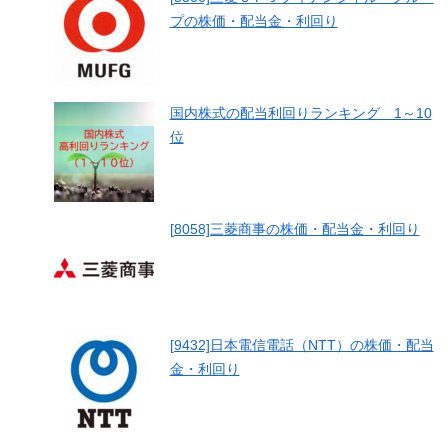
プの株価・配当金・利回り
国内株式の配当利回りランキング 1～10
位
[8058]三菱商事の株価・配当金・利回り
[9432]日本電信電話（NTT）の株価・配当
金・利回り