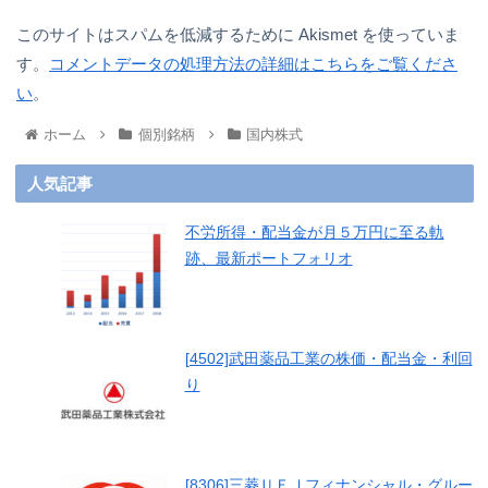
このサイトはスパムを低減するために Akismet を使っていま
す。
コメントデータの処理方法の詳細はこちらをご覧くださ
い
。
ホーム
個別銘柄
国内株式
人気記事
不労所得・配当金が月５万円に至る軌
跡、最新ポートフォリオ
[4502]武田薬品工業の株価・配当金・利回
り
[8306]三菱ＵＦＪフィナンシャル・グルー