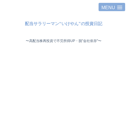
MENU
配当サラリーマン“いけやん”の投資日記 ​
〜高配当株再投資で不労所得UP・脱"会社依存"〜 ​