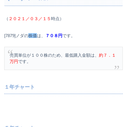
（
２０２１／０３／１５
時点）
[7879]ノダの
株価
は、
７０８円
です。
売買単位が１００株のため、最低購入金額は、
約７．１
万円
です。
１年チャート