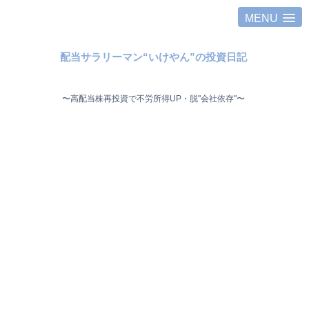
MENU
配当サラリーマン“いけやん”の投資日記 ​
〜高配当株再投資で不労所得UP・脱"会社依存"〜 ​