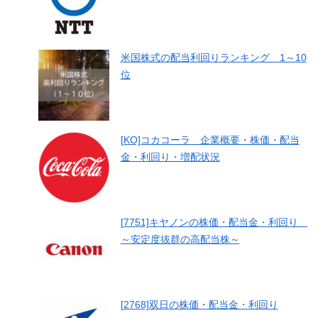
米国株式の配当利回りランキング 1～10
位
[KO]コカコーラ 企業概要・株価・配当
金・利回り・増配状況
[7751]キヤノンの株価・配当金・利回り
～安定度抜群の高配当株～
[2768]双日の株価・配当金・利回り