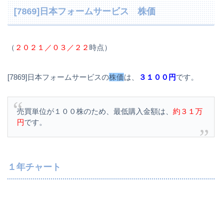
[7869]日本フォームサービス 株価
（
２０２１／０３／２２
時点）
[7869]日本フォームサービスの
株価
は、
３１００円
です。
売買単位が１００株のため、最低購入金額は、
約３１万
円
です。
１年チャート