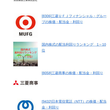
[8306]三菱ＵＦＪフィナンシャル・グルー
プの株価・配当金・利回り
国内株式の配当利回りランキング 1～10
位
[8058]三菱商事の株価・配当金・利回り
[9432]日本電信電話（NTT）の株価・配当
金・利回り