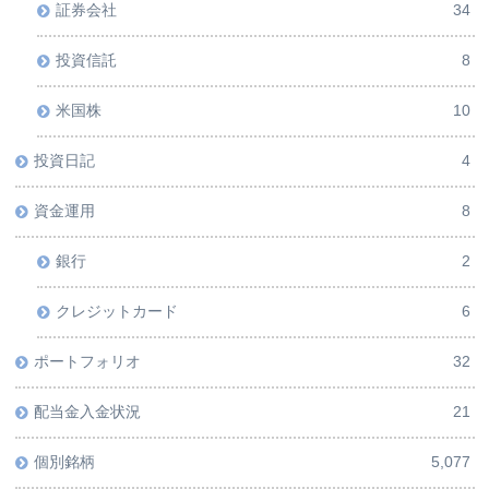
証券会社
34
投資信託
8
米国株
10
投資日記
4
資金運用
8
銀行
2
クレジットカード
6
ポートフォリオ
32
配当金入金状況
21
個別銘柄
5,077