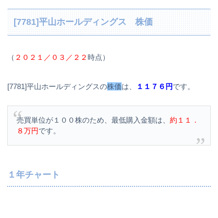
[7781]平山ホールディングス 株価
（
２０２１／０３／２２
時点）
[7781]平山ホールディングスの
株価
は、
１１７６円
です。
売買単位が１００株のため、最低購入金額は、
約１１．
８万円
です。
１年チャート