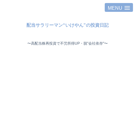
MENU
配当サラリーマン“いけやん”の投資日記 ​
〜高配当株再投資で不労所得UP・脱"会社依存"〜 ​