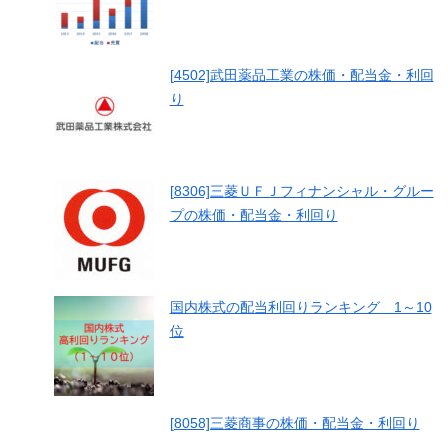
[4502]武田薬品工業の株価・配当金・利回
り
[8306]三菱ＵＦＪフィナンシャル・グルー
プの株価・配当金・利回り
国内株式の配当利回りランキング 1～10
位
[8058]三菱商事の株価・配当金・利回り