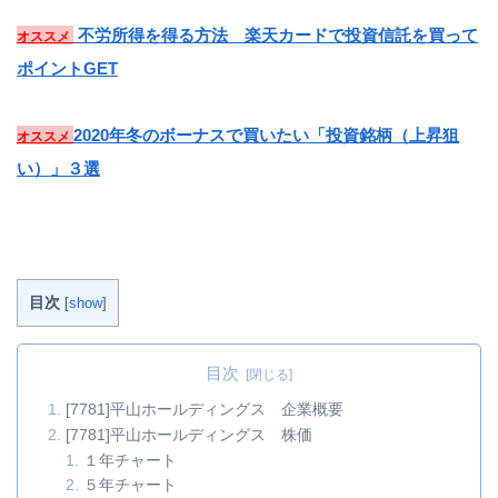
不労所得を得る方法 楽天カードで投資信託を買って
オススメ
ポイントGET
2020年冬のボーナスで買いたい「投資銘柄（上昇狙
オススメ
い）」３選
目次
[
show
]
目次
[7781]平山ホールディングス 企業概要
[7781]平山ホールディングス 株価
１年チャート
５年チャート