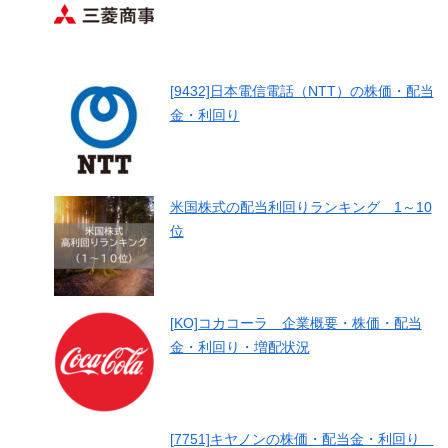
[9432]日本電信電話（NTT）の株価・配当
金・利回り
米国株式の配当利回りランキング 1～10
位
[KO]コカコーラ 企業概要・株価・配当
金・利回り・増配状況
[7751]キヤノンの株価・配当金・利回り