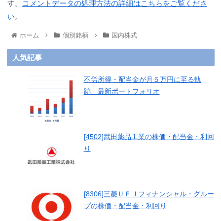
す。
コメントデータの処理方法の詳細はこちらをご覧くださ
い
。
ホーム
個別銘柄
国内株式
人気記事
不労所得・配当金が月５万円に至る軌
跡、最新ポートフォリオ
[4502]武田薬品工業の株価・配当金・利回
り
[8306]三菱ＵＦＪフィナンシャル・グルー
プの株価・配当金・利回り