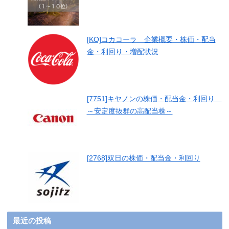
[KO]コカコーラ 企業概要・株価・配当
金・利回り・増配状況
[7751]キヤノンの株価・配当金・利回り
～安定度抜群の高配当株～
[2768]双日の株価・配当金・利回り
最近の投稿