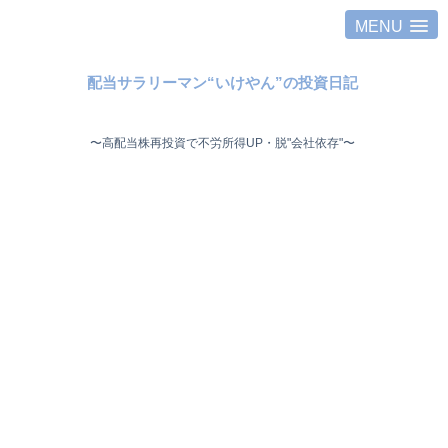
MENU
配当サラリーマン“いけやん”の投資日記 ​
〜高配当株再投資で不労所得UP・脱"会社依存"〜 ​