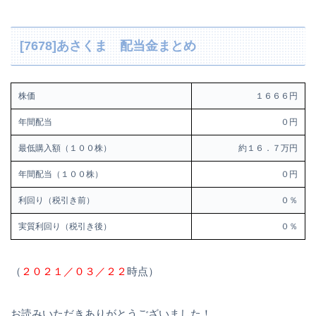
[7678]あさくま 配当金まとめ
株価
１６６６円
年間配当
０円
最低購入額（１００株）
約１６．７万円
年間配当（１００株）
０円
利回り（税引き前）
０％
実質利回り（税引き後）
０％
（
２０２１／０３／２２
時点）
お読みいただきありがとうございました！