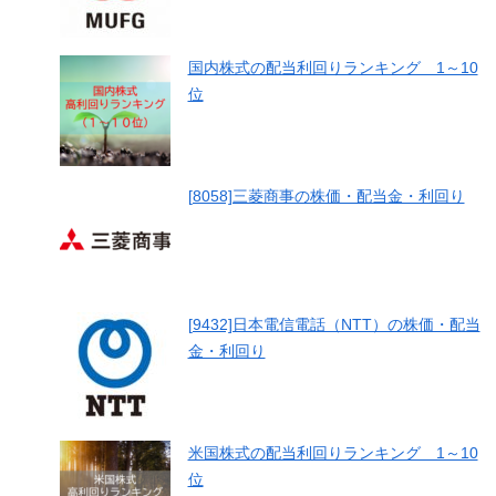
国内株式の配当利回りランキング 1～10
位
[8058]三菱商事の株価・配当金・利回り
[9432]日本電信電話（NTT）の株価・配当
金・利回り
米国株式の配当利回りランキング 1～10
位