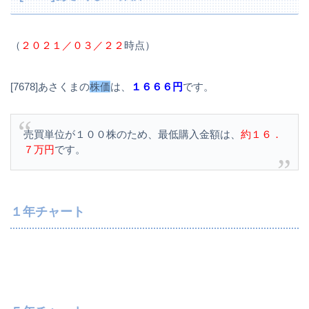
（
２０２１／０３／２２
時点）
[7678]あさくまの
株価
は、
１６６６円
です。
売買単位が１００株のため、最低購入金額は、
約１６．
７万円
です。
１年チャート