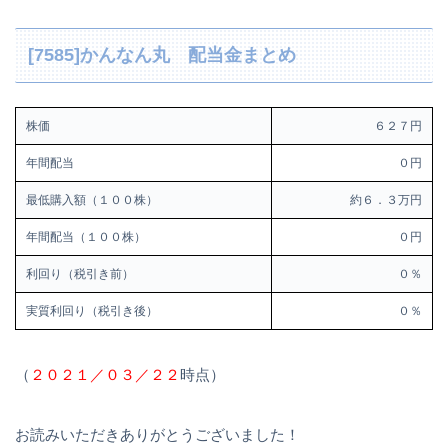
[7585]かんなん丸 配当金まとめ
株価
６２７円
年間配当
０円
最低購入額（１００株）
約６．３万円
年間配当（１００株）
０円
利回り（税引き前）
０％
実質利回り（税引き後）
０％
（
２０２１／０３／２２
時点）
お読みいただきありがとうございました！