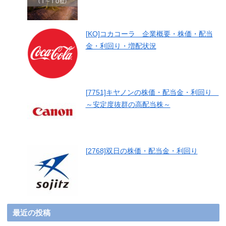
[KO]コカコーラ 企業概要・株価・配当
金・利回り・増配状況
[7751]キヤノンの株価・配当金・利回り
～安定度抜群の高配当株～
[2768]双日の株価・配当金・利回り
最近の投稿