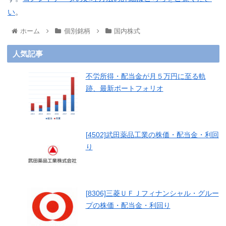
い
。
ホーム
個別銘柄
国内株式
人気記事
不労所得・配当金が月５万円に至る軌
跡、最新ポートフォリオ
[4502]武田薬品工業の株価・配当金・利回
り
[8306]三菱ＵＦＪフィナンシャル・グルー
プの株価・配当金・利回り