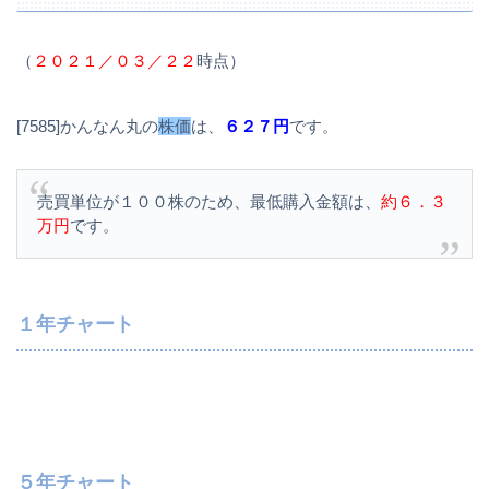
（
２０２１／０３／２２
時点）
[7585]かんなん丸の
株価
は、
６２７円
です。
売買単位が１００株のため、最低購入金額は、
約６．３
万円
です。
１年チャート
５年チャート