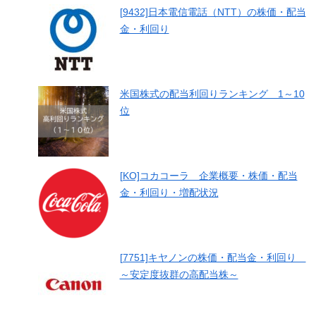
[9432]日本電信電話（NTT）の株価・配当
金・利回り
米国株式の配当利回りランキング 1～10
位
[KO]コカコーラ 企業概要・株価・配当
金・利回り・増配状況
[7751]キヤノンの株価・配当金・利回り
～安定度抜群の高配当株～