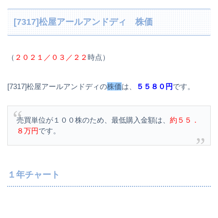
[7317]松屋アールアンドディ 株価
（
２０２１／０３／２２
時点）
[7317]松屋アールアンドディの
株価
は、
５５８０円
です。
売買単位が１００株のため、最低購入金額は、
約５５．
８万円
です。
１年チャート