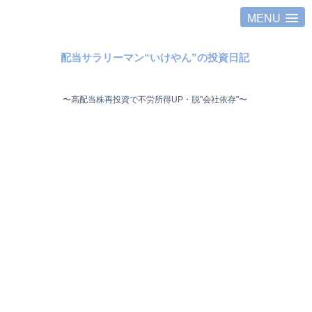
MENU
配当サラリーマン“いけやん”の投資日記 ​
〜高配当株再投資で不労所得UP・脱"会社依存"〜 ​