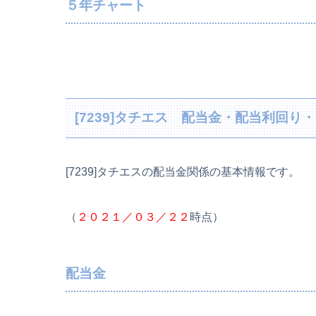
５年チャート
[7239]タチエス 配当金・配当利回
[7239]タチエスの配当金関係の基本情報です。
（
２０２１／０３／２２
時点）
配当金