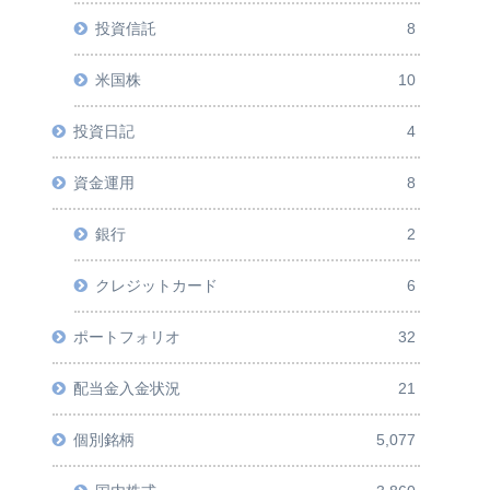
投資信託
8
米国株
10
投資日記
4
資金運用
8
銀行
2
クレジットカード
6
ポートフォリオ
32
配当金入金状況
21
個別銘柄
5,077