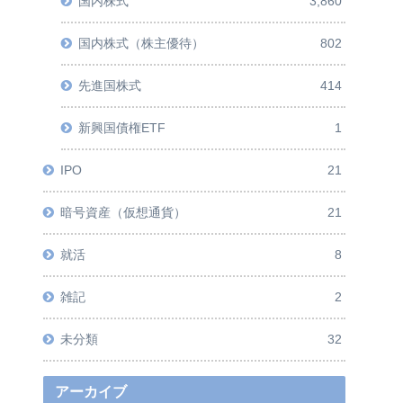
国内株式
3,860
国内株式（株主優待）
802
先進国株式
414
新興国債権ETF
1
IPO
21
暗号資産（仮想通貨）
21
就活
8
雑記
2
未分類
32
アーカイブ