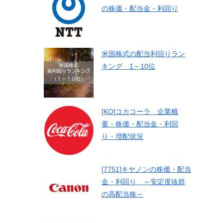
の株価・配当金・利回り
米国株式の配当利回りラン
キング 1～10位
[KO]コカコーラ 企業概
要・株価・配当金・利回
り・増配状況
[7751]キヤノンの株価・配当
金・利回り ～安定度抜群
の高配当株～