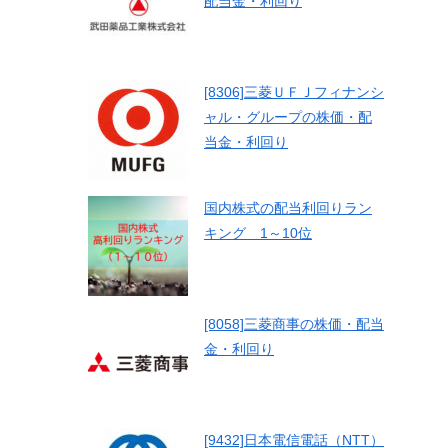
配当金・利回り
[8306]三菱ＵＦＪフィナンシ
ャル・グループの株価・配
当金・利回り
国内株式の配当利回りラン
キング 1～10位
[8058]三菱商事の株価・配当
金・利回り
[9432]日本電信電話（NTT）