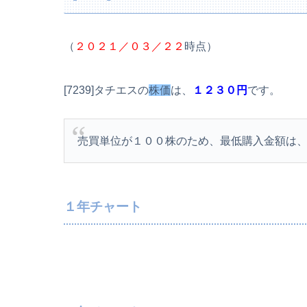
（
２０２１／０３／２２
時点）
[7239]タチエスの
株価
は、
１２３０円
です。
売買単位が１００株のため、最低購入金額は
１年チャート