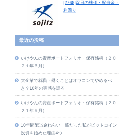
[2768]双日の株価・配当金・
利回り
最近の投稿
いけやんの資産ポートフォリオ・保有銘柄（２０
２１年６月）
大企業で就職・働くことはオワコンでやめるべ
き？10年の実感を語る
いけやんの資産ポートフォリオ・保有銘柄（２０
２１年５月）
10年間配当金ねらい一筋だった私がビットコイン
投資を始めた理由4つ