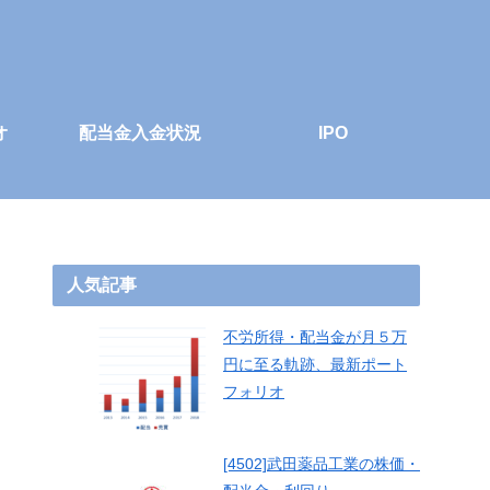
オ
配当金入金状況
IPO
人気記事
不労所得・配当金が月５万
円に至る軌跡、最新ポート
フォリオ
[4502]武田薬品工業の株価・