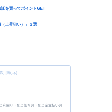
託を買ってポイントGET
柄（上昇狙い）」３選
次
・配当利回り・配当落ち月・配当金支払い月