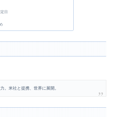
確定日
め
主力。米社と提携、世界に展開。