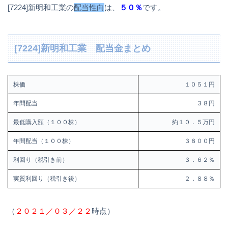
[7224]新明和工業の
配当性向
は、
５０％
です。
[7224]新明和工業 配当金まとめ
株価
１０５１円
年間配当
３８円
最低購入額（１００株）
約１０．５万円
年間配当（１００株）
３８００円
利回り（税引き前）
３．６２％
実質利回り（税引き後）
２．８８％
（
２０２１／０３／２２
時点）