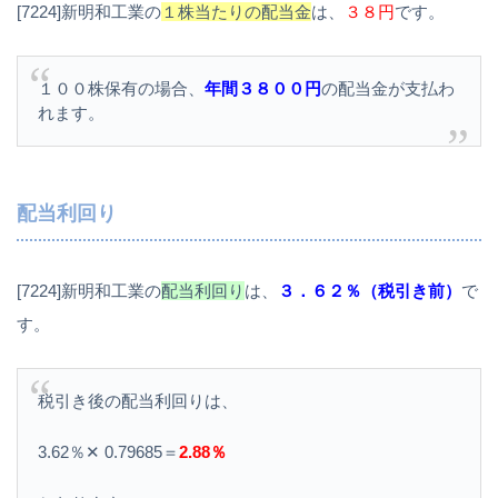
[7224]新明和工業の
１株当たりの配当金
は、
３８円
です。
１００株保有の場合、
年間３８００円
の配当金が支払わ
れます。
配当利回り
[7224]新明和工業の
配当利回り
は、
３．６２％（税引き前）
で
す。
税引き後の配当利回りは、
3.62％✕ 0.79685＝
2.88％