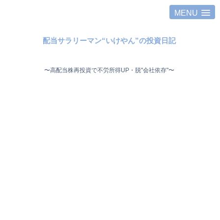
MENU
配当サラリーマン“いけやん”の投資日記 ​
〜高配当株再投資で不労所得UP・脱"会社依存"〜 ​