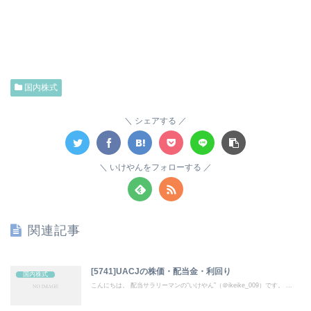
国内株式
シェアする
いけやんをフォローする
関連記事
[5741]UACJの株価・配当金・利回り
国内株式
こんにちは。 配当サラリーマンの“いけやん”（＠ikeike_009）です。 ...