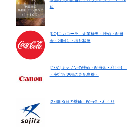
位
[KO]コカコーラ 企業概要・株価・配当
金・利回り・増配状況
[7751]キヤノンの株価・配当金・利回り
～安定度抜群の高配当株～
[2768]双日の株価・配当金・利回り