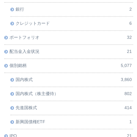
銀行
2
クレジットカード
6
ポートフォリオ
32
配当金入金状況
21
個別銘柄
5,077
国内株式
3,860
国内株式（株主優待）
802
先進国株式
414
新興国債権ETF
1
IPO
21