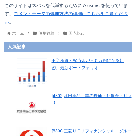
このサイトはスパムを低減するために Akismet を使っていま
す。
コメントデータの処理方法の詳細はこちらをご覧くださ
い
。
ホーム
個別銘柄
国内株式
人気記事
不労所得・配当金が月５万円に至る軌
跡、最新ポートフォリオ
[4502]武田薬品工業の株価・配当金・利回
り
[8306]三菱ＵＦＪフィナンシャル・グルー