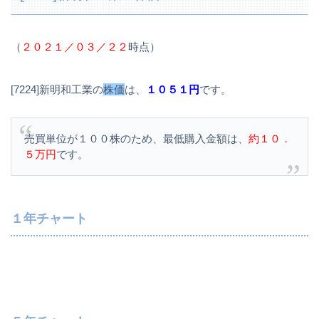
（
２０２１／０３／２２
時点）
[7224]新明和工業の
株価
は、
１０５１円
です。
売買単位が１００株のため、最低購入金額は、
約１０．
５万円
です。
１年チャート