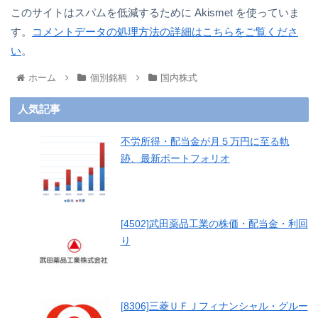
このサイトはスパムを低減するために Akismet を使っていま
す。
コメントデータの処理方法の詳細はこちらをご覧くださ
い
。
ホーム
個別銘柄
国内株式
人気記事
不労所得・配当金が月５万円に至る軌
跡、最新ポートフォリオ
[4502]武田薬品工業の株価・配当金・利回
り
[8306]三菱ＵＦＪフィナンシャル・グルー