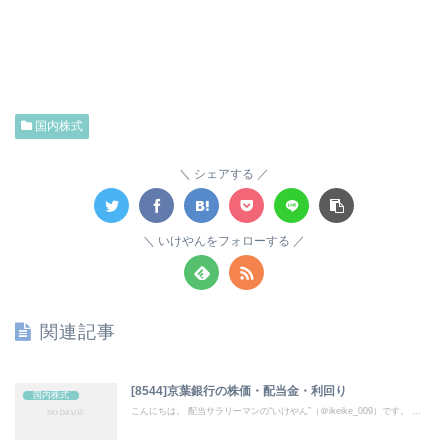
国内株式
シェアする
いけやんをフォローする
関連記事
[8544]京葉銀行の株価・配当金・利回り
国内株式
こんにちは。 配当サラリーマンの“いけやん”（＠ikeike_009）です。 ...