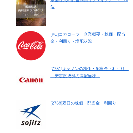
位
[KO]コカコーラ 企業概要・株価・配当
金・利回り・増配状況
[7751]キヤノンの株価・配当金・利回り
～安定度抜群の高配当株～
[2768]双日の株価・配当金・利回り