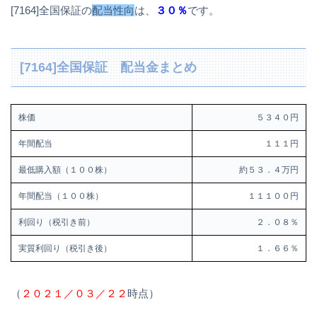
[7164]全国保証の
配当性向
は、
３０％
です。
[7164]全国保証 配当金まとめ
株価
５３４０円
年間配当
１１１円
最低購入額（１００株）
約５３．４万円
年間配当（１００株）
１１１００円
利回り（税引き前）
２．０８％
実質利回り（税引き後）
１．６６％
（
２０２１／０３／２２
時点）