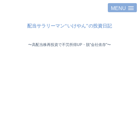
MENU
配当サラリーマン“いけやん”の投資日記 ​
〜高配当株再投資で不労所得UP・脱"会社依存"〜 ​