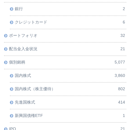
銀行
2
クレジットカード
6
ポートフォリオ
32
配当金入金状況
21
個別銘柄
5,077
国内株式
3,860
国内株式（株主優待）
802
先進国株式
414
新興国債権ETF
1
IPO
21