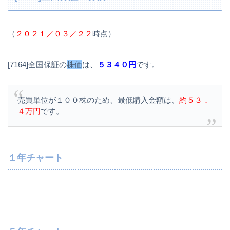
（
２０２１／０３／２２
時点）
[7164]全国保証の
株価
は、
５３４０円
です。
売買単位が１００株のため、最低購入金額は、
約５３．
４万円
です。
１年チャート