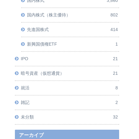
国内株式
3,860
国内株式（株主優待）
802
先進国株式
414
新興国債権ETF
1
IPO
21
暗号資産（仮想通貨）
21
就活
8
雑記
2
未分類
32
アーカイブ