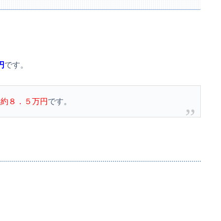
円
です。
、
約８．５万円
です。