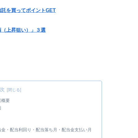
託を買ってポイントGET
柄（上昇狙い）」３選
次
業概要
価
 配当金・配当利回り・配当落ち月・配当金支払い月