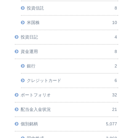
投資信託
8
米国株
10
投資日記
4
資金運用
8
銀行
2
クレジットカード
6
ポートフォリオ
32
配当金入金状況
21
個別銘柄
5,077