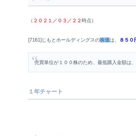
（
２０２１／０３／２２
時点）
[7161]じもとホールディングスの
株価
は、
８５０
売買単位が１００株のため、最低購入金額は
１年チャート