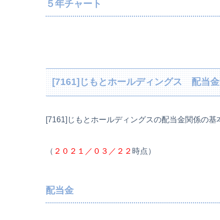
５年チャート
[7161]じもとホールディングス 配
[7161]じもとホールディングスの配当金関係の
（
２０２１／０３／２２
時点）
配当金