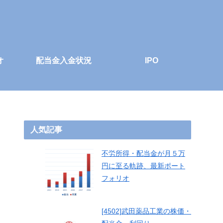
オ
配当金入金状況
IPO
人気記事
不労所得・配当金が月５万
円に至る軌跡、最新ポート
フォリオ
[4502]武田薬品工業の株価・