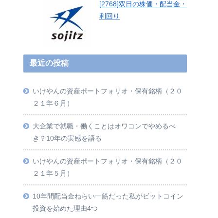
[2768]双日の株価・配当金・
利回り
最近の投稿
いけやんの資産ポートフォリオ・保有銘柄（２０
２１年６月）
大企業で就職・働くことはオワコンでやめるべ
き？10年の実感を語る
いけやんの資産ポートフォリオ・保有銘柄（２０
２１年５月）
10年間配当金ねらい一筋だった私がビットコイン
投資を始めた理由4つ