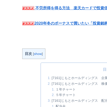
不労所得を得る方法 楽天カードで投資信
オススメ
2020年冬のボーナスで買いたい「投資銘
オススメ
目次
[
show
]
目
[7161]じもとホールディングス 企
[7161]じもとホールディングス 株
１年チャート
５年チャート
[7161]じもとホールディングス
配当金