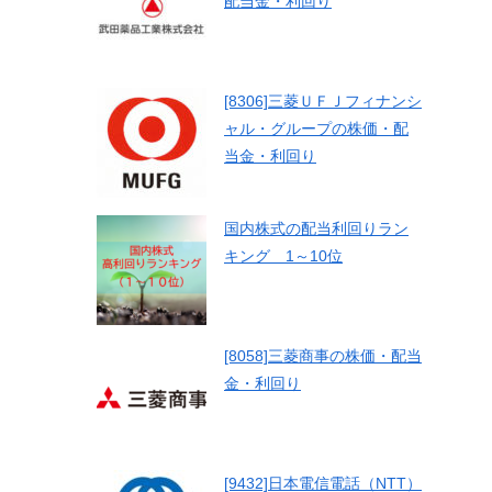
配当金・利回り
[8306]三菱ＵＦＪフィナンシ
ャル・グループの株価・配
当金・利回り
国内株式の配当利回りラン
キング 1～10位
[8058]三菱商事の株価・配当
金・利回り
[9432]日本電信電話（NTT）