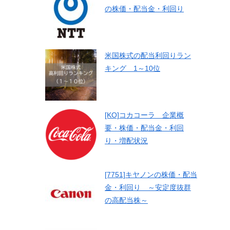
の株価・配当金・利回り
米国株式の配当利回りラン
キング 1～10位
[KO]コカコーラ 企業概
要・株価・配当金・利回
り・増配状況
[7751]キヤノンの株価・配当
金・利回り ～安定度抜群
の高配当株～