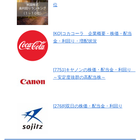
位
[KO]コカコーラ 企業概要・株価・配当
金・利回り・増配状況
[7751]キヤノンの株価・配当金・利回り
～安定度抜群の高配当株～
[2768]双日の株価・配当金・利回り