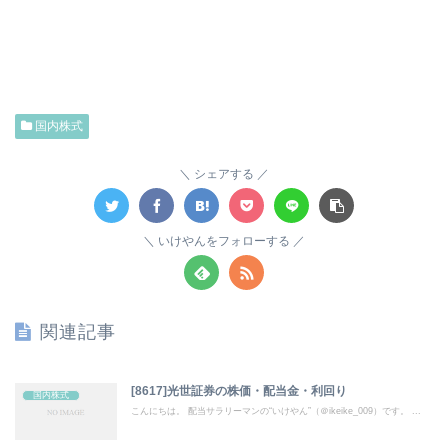
国内株式
シェアする
いけやんをフォローする
関連記事
[8617]光世証券の株価・配当金・利回り
国内株式
こんにちは。 配当サラリーマンの“いけやん”（＠ikeike_009）です。 ...