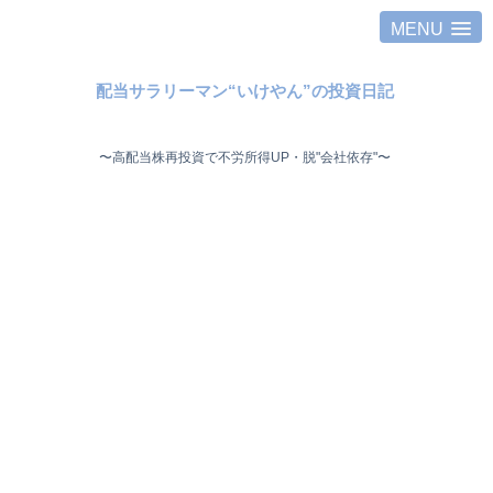
MENU
配当サラリーマン“いけやん”の投資日記 ​
〜高配当株再投資で不労所得UP・脱"会社依存"〜 ​