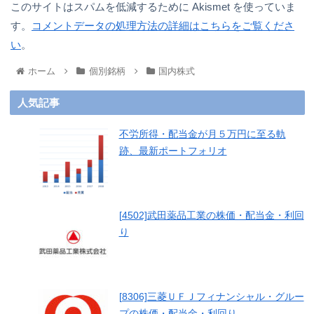
このサイトはスパムを低減するために Akismet を使っていま
す。
コメントデータの処理方法の詳細はこちらをご覧くださ
い
。
ホーム
個別銘柄
国内株式
人気記事
不労所得・配当金が月５万円に至る軌
跡、最新ポートフォリオ
[4502]武田薬品工業の株価・配当金・利回
り
[8306]三菱ＵＦＪフィナンシャル・グルー
プの株価・配当金・利回り