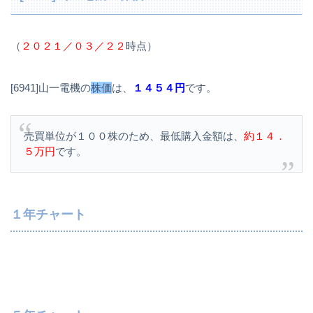
（
２０２１／０３／２２
時点）
[6941]山一電機の
株価
は、
１４５４円
です。
売買単位が１００株のため、最低購入金額は、
約１４．
５万円
です。
１年チャート