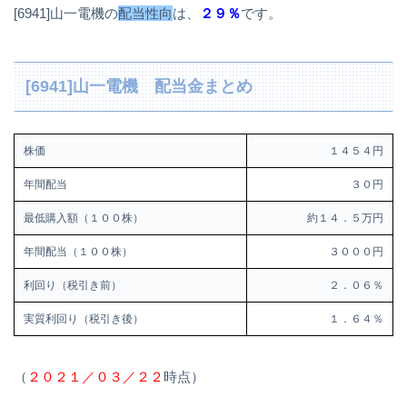
[6941]山一電機の
配当性向
は、
２９％
です。
[6941]山一電機 配当金まとめ
株価
１４５４円
年間配当
３０円
最低購入額（１００株）
約１４．５万円
年間配当（１００株）
３０００円
利回り（税引き前）
２．０６％
実質利回り（税引き後）
１．６４％
（
２０２１／０３／２２
時点）