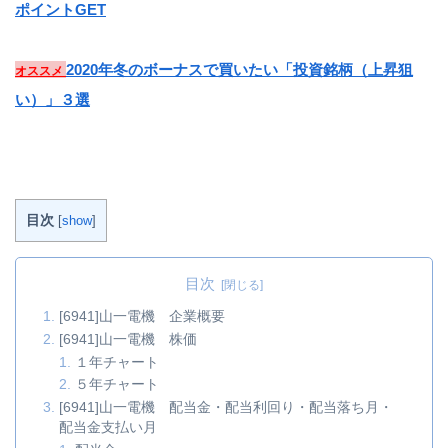
ポイントGET
2020年冬のボーナスで買いたい「投資銘柄（上昇狙
オススメ
い）」３選
目次
[
show
]
目次
[6941]山一電機 企業概要
[6941]山一電機 株価
１年チャート
５年チャート
[6941]山一電機 配当金・配当利回り・配当落ち月・
配当金支払い月