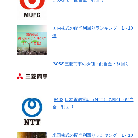
国内株式の配当利回りランキング 1～10
位
[8058]三菱商事の株価・配当金・利回り
[9432]日本電信電話（NTT）の株価・配当
金・利回り
米国株式の配当利回りランキング 1～10