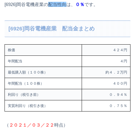
[6926]岡谷電機産業の
配当性向
は、
０％
です。
[6926]岡谷電機産業 配当金まとめ
株価
４２４円
年間配当
４円
最低購入額（１００株）
約４．２万円
年間配当（１００株）
４００円
利回り（税引き前）
０．９４％
実質利回り（税引き後）
０．７５％
（
２０２１／０３／２２
時点）