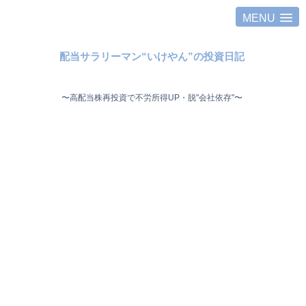
MENU
配当サラリーマン“いけやん”の投資日記 ​
〜高配当株再投資で不労所得UP・脱"会社依存"〜 ​