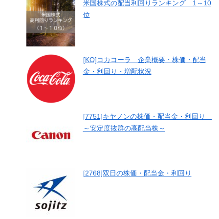
米国株式の配当利回りランキング 1～10
位
[KO]コカコーラ 企業概要・株価・配当
金・利回り・増配状況
[7751]キヤノンの株価・配当金・利回り
～安定度抜群の高配当株～
[2768]双日の株価・配当金・利回り