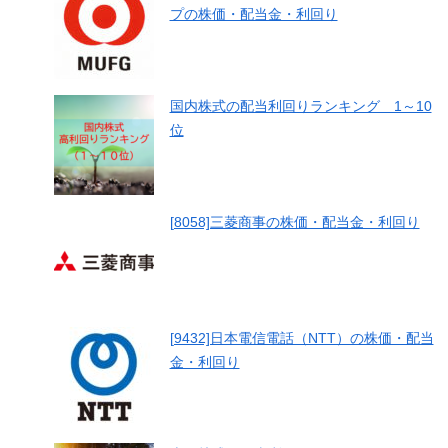
プの株価・配当金・利回り
国内株式の配当利回りランキング 1～10
位
[8058]三菱商事の株価・配当金・利回り
[9432]日本電信電話（NTT）の株価・配当
金・利回り