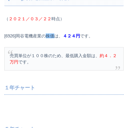
（
２０２１／０３／２２
時点）
[6926]岡谷電機産業の
株価
は、
４２４円
です。
売買単位が１００株のため、最低購入金額は、
約４．２
万円
です。
１年チャート