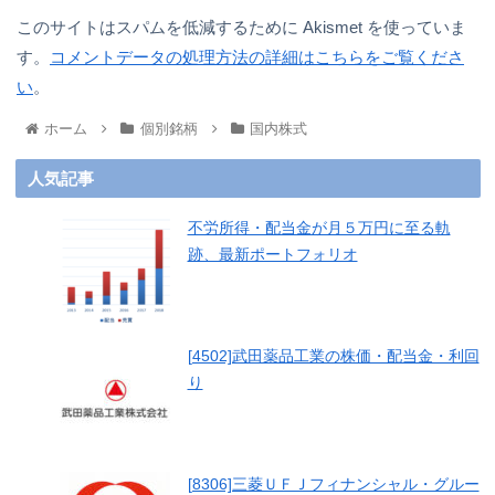
このサイトはスパムを低減するために Akismet を使っていま
す。
コメントデータの処理方法の詳細はこちらをご覧くださ
い
。
ホーム
個別銘柄
国内株式
人気記事
不労所得・配当金が月５万円に至る軌
跡、最新ポートフォリオ
[4502]武田薬品工業の株価・配当金・利回
り
[8306]三菱ＵＦＪフィナンシャル・グルー