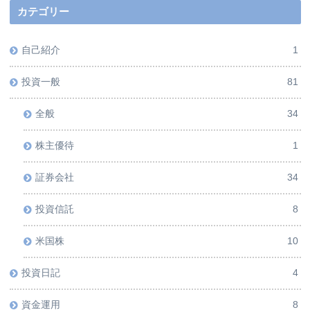
カテゴリー
自己紹介
1
投資一般
81
全般
34
株主優待
1
証券会社
34
投資信託
8
米国株
10
投資日記
4
資金運用
8