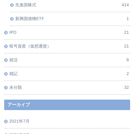
先進国株式
414
新興国債権ETF
1
IPO
21
暗号資産（仮想通貨）
21
就活
8
雑記
2
未分類
32
アーカイブ
2021年7月