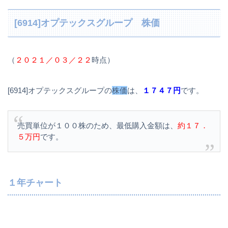
[6914]オプテックスグループ 株価
（
２０２１／０３／２２
時点）
[6914]オプテックスグループの
株価
は、
１７４７円
です。
売買単位が１００株のため、最低購入金額は、
約１７．
５万円
です。
１年チャート