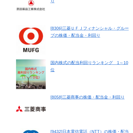
り
[8306]三菱ＵＦＪフィナンシャル・グルー
プの株価・配当金・利回り
国内株式の配当利回りランキング 1～10
位
[8058]三菱商事の株価・配当金・利回り
[9432]日本電信電話（NTT）の株価・配当