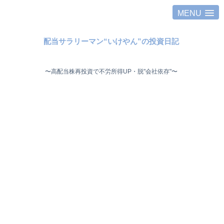
MENU
配当サラリーマン“いけやん”の投資日記 ​
〜高配当株再投資で不労所得UP・脱"会社依存"〜 ​