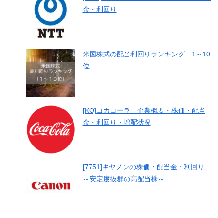
金・利回り
米国株式の配当利回りランキング 1～10
位
[KO]コカコーラ 企業概要・株価・配当
金・利回り・増配状況
[7751]キヤノンの株価・配当金・利回り
～安定度抜群の高配当株～