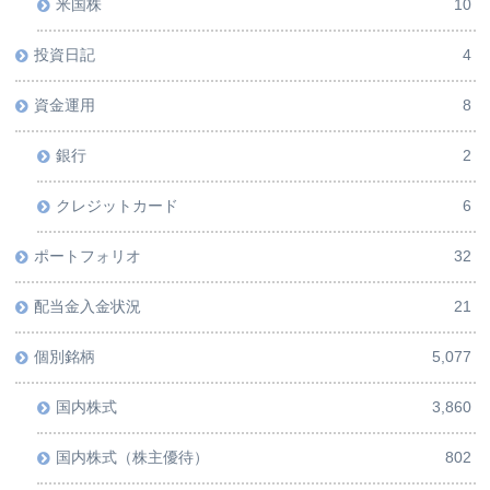
米国株
10
投資日記
4
資金運用
8
銀行
2
クレジットカード
6
ポートフォリオ
32
配当金入金状況
21
個別銘柄
5,077
国内株式
3,860
国内株式（株主優待）
802