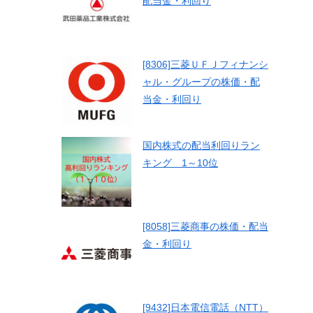
配当金・利回り
[8306]三菱ＵＦＪフィナンシ
ャル・グループの株価・配
当金・利回り
国内株式の配当利回りラン
キング 1～10位
[8058]三菱商事の株価・配当
金・利回り
[9432]日本電信電話（NTT）