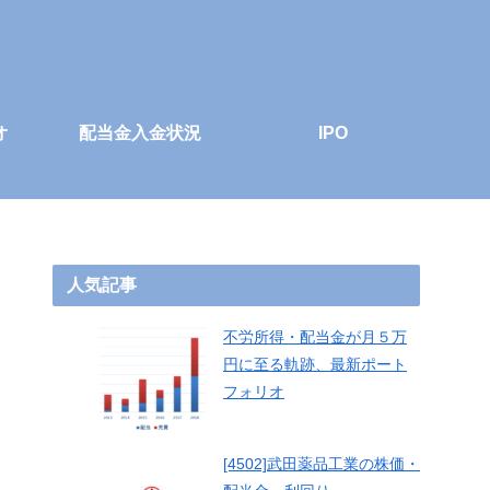
オ
配当金入金状況
IPO
人気記事
不労所得・配当金が月５万
円に至る軌跡、最新ポート
フォリオ
[4502]武田薬品工業の株価・