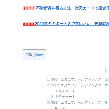
不労所得を得る方法 楽天カードで投資信
オススメ
2020年冬のボーナスで買いたい「投資銘
オススメ
目次
[
show
]
目
[6864]エヌエフホールディングス 
[6864]エヌエフホールディングス 株
１年チャート
５年チャート
[6864]エヌエフホールディングス
配当金