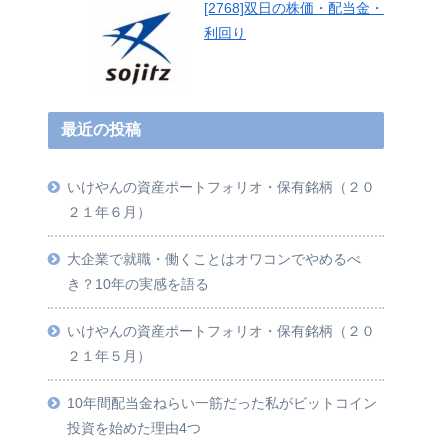
[2768]双日の株価・配当金・
利回り
最近の投稿
いけやんの資産ポートフォリオ・保有銘柄（２０
２１年６月）
大企業で就職・働くことはオワコンでやめるべ
き？10年の実感を語る
いけやんの資産ポートフォリオ・保有銘柄（２０
２１年５月）
10年間配当金ねらい一筋だった私がビットコイン
投資を始めた理由4つ