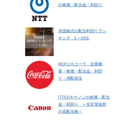
の株価・配当金・利回り
米国株式の配当利回りラン
キング 1～10位
[KO]コカコーラ 企業概
要・株価・配当金・利回
り・増配状況
[7751]キヤノンの株価・配当
金・利回り ～安定度抜群
の高配当株～