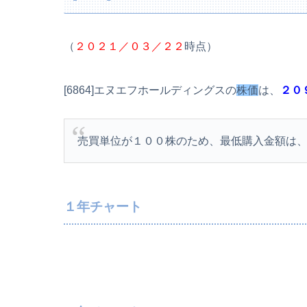
（
２０２１／０３／２２
時点）
[6864]エヌエフホールディングスの
株価
は、
２０
売買単位が１００株のため、最低購入金額は
１年チャート