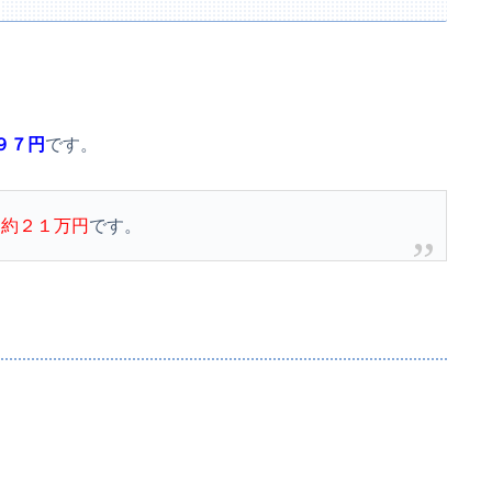
９７円
です。
、
約２１万円
です。