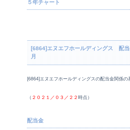
５年チャート
[6864]エヌエフホールディングス 
月
[6864]エヌエフホールディングスの配当金関係
（
２０２１／０３／２２
時点）
配当金