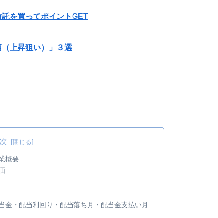
託を買ってポイントGET
柄（上昇狙い）」３選
次
企業概要
価
 配当金・配当利回り・配当落ち月・配当金支払い月