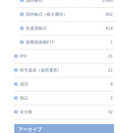
国内株式
3,860
国内株式（株主優待）
802
先進国株式
414
新興国債権ETF
1
IPO
21
暗号資産（仮想通貨）
21
就活
8
雑記
2
未分類
32
アーカイブ