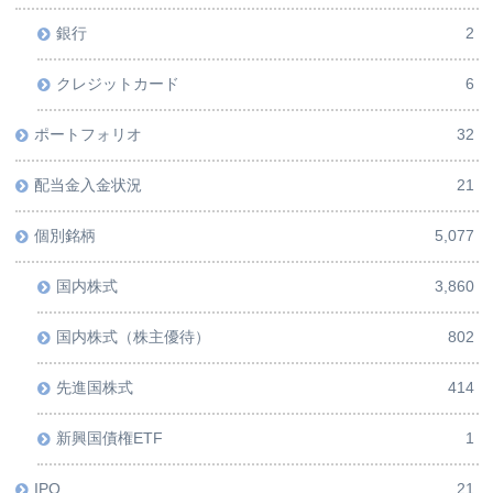
銀行
2
クレジットカード
6
ポートフォリオ
32
配当金入金状況
21
個別銘柄
5,077
国内株式
3,860
国内株式（株主優待）
802
先進国株式
414
新興国債権ETF
1
IPO
21