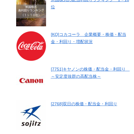
位
[KO]コカコーラ 企業概要・株価・配当
金・利回り・増配状況
[7751]キヤノンの株価・配当金・利回り
～安定度抜群の高配当株～
[2768]双日の株価・配当金・利回り