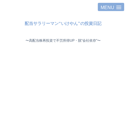
MENU
配当サラリーマン“いけやん”の投資日記 ​
〜高配当株再投資で不労所得UP・脱"会社依存"〜 ​