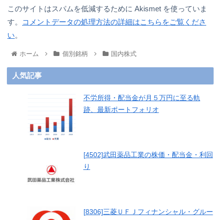
このサイトはスパムを低減するために Akismet を使っていま
す。
コメントデータの処理方法の詳細はこちらをご覧くださ
い
。
ホーム
個別銘柄
国内株式
人気記事
不労所得・配当金が月５万円に至る軌
跡、最新ポートフォリオ
[4502]武田薬品工業の株価・配当金・利回
り
[8306]三菱ＵＦＪフィナンシャル・グルー