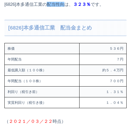
[6826]本多通信工業の
配当性向
は、
３２３％
です。
[6826]本多通信工業 配当金まとめ
株価
５３６円
年間配当
７円
最低購入額（１００株）
約５．４万円
年間配当（１００株）
７００円
利回り（税引き前）
１．３１％
実質利回り（税引き後）
１．０４％
（
２０２１／０３／２２
時点）