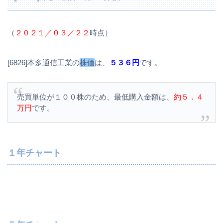
（
２０２１／０３／２２
時点）
[6826]本多通信工業の
株価
は、
５３６円
です。
売買単位が１００株のため、最低購入金額は、
約５．４
万円
です。
１年チャート