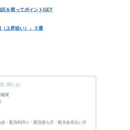
託を買ってポイントGET
柄（上昇狙い）」３選
次
業概要
価
 配当金・配当利回り・配当落ち月・配当金支払い月