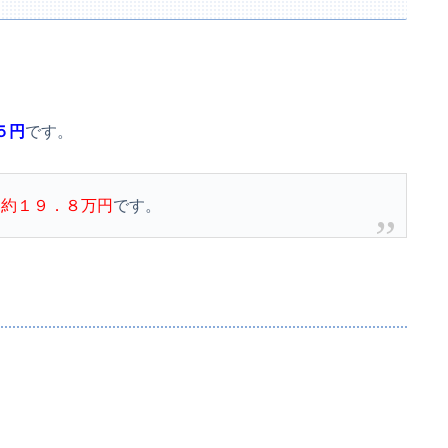
５円
です。
、
約１９．８万円
です。