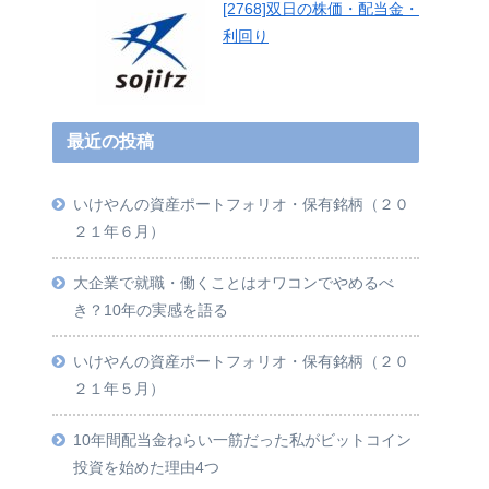
[2768]双日の株価・配当金・
利回り
最近の投稿
いけやんの資産ポートフォリオ・保有銘柄（２０
２１年６月）
大企業で就職・働くことはオワコンでやめるべ
き？10年の実感を語る
いけやんの資産ポートフォリオ・保有銘柄（２０
２１年５月）
10年間配当金ねらい一筋だった私がビットコイン
投資を始めた理由4つ