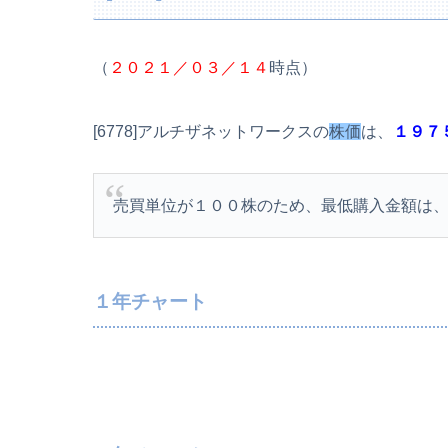
（
２０２１／０３／１４
時点）
[6778]アルチザネットワークスの
株価
は、
１９７
売買単位が１００株のため、最低購入金額は
１年チャート