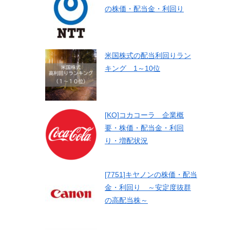
の株価・配当金・利回り
米国株式の配当利回りラン
キング 1～10位
[KO]コカコーラ 企業概
要・株価・配当金・利回
り・増配状況
[7751]キヤノンの株価・配当
金・利回り ～安定度抜群
の高配当株～