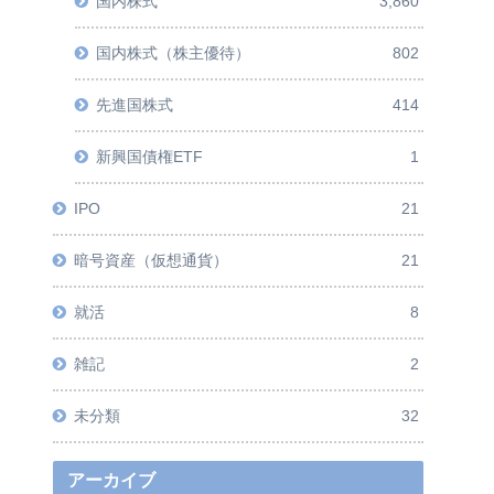
国内株式
3,860
国内株式（株主優待）
802
先進国株式
414
新興国債権ETF
1
IPO
21
暗号資産（仮想通貨）
21
就活
8
雑記
2
未分類
32
アーカイブ