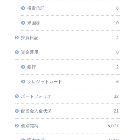
投資信託
8
米国株
10
投資日記
4
資金運用
8
銀行
2
クレジットカード
6
ポートフォリオ
32
配当金入金状況
21
個別銘柄
5,077