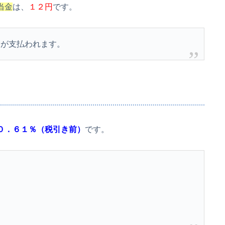
当金
は、
１２円
です。
金が支払われます。
０．６１％（税引き前）
です。