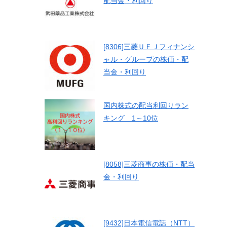
配当金・利回り
[8306]三菱ＵＦＪフィナンシ
ャル・グループの株価・配
当金・利回り
国内株式の配当利回りラン
キング 1～10位
[8058]三菱商事の株価・配当
金・利回り
[9432]日本電信電話（NTT）