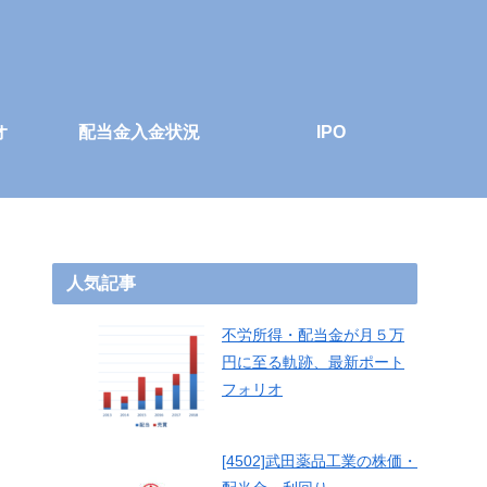
オ
配当金入金状況
IPO
人気記事
不労所得・配当金が月５万
円に至る軌跡、最新ポート
フォリオ
[4502]武田薬品工業の株価・