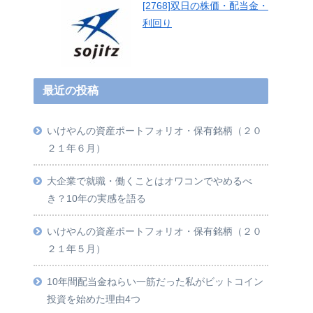
[2768]双日の株価・配当金・
利回り
最近の投稿
いけやんの資産ポートフォリオ・保有銘柄（２０
２１年６月）
大企業で就職・働くことはオワコンでやめるべ
き？10年の実感を語る
いけやんの資産ポートフォリオ・保有銘柄（２０
２１年５月）
10年間配当金ねらい一筋だった私がビットコイン
投資を始めた理由4つ