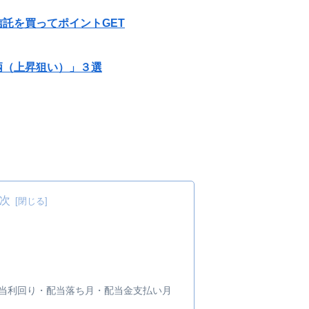
託を買ってポイントGET
柄（上昇狙い）」３選
次
・配当利回り・配当落ち月・配当金支払い月