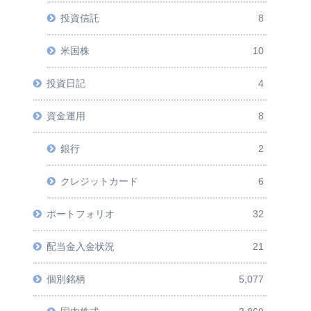
投資信託
8
米国株
10
投資日記
4
資金運用
8
銀行
2
クレジットカード
6
ポートフォリオ
32
配当金入金状況
21
個別銘柄
5,077