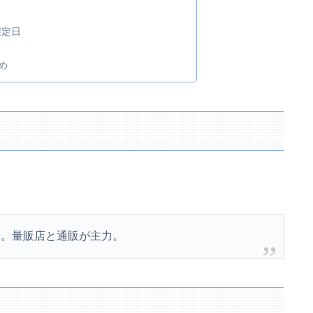
確定日
め
売。量販店と通販が主力。