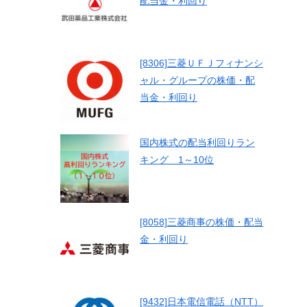
配当金・利回り
[8306]三菱ＵＦＪフィナンシ
ャル・グループの株価・配
当金・利回り
国内株式の配当利回りラン
キング 1～10位
[8058]三菱商事の株価・配当
金・利回り
[9432]日本電信電話（NTT）