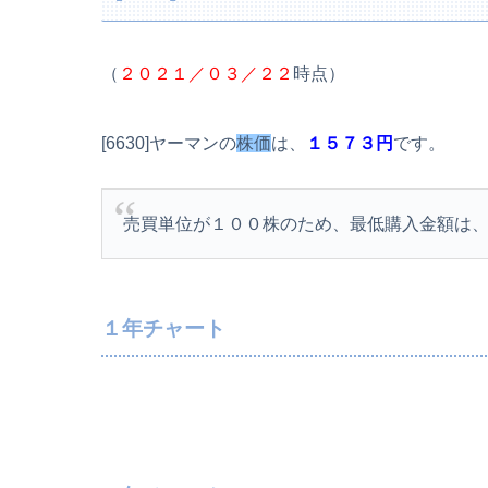
（
２０２１／０３／２２
時点）
[6630]ヤーマンの
株価
は、
１５７３円
です。
売買単位が１００株のため、最低購入金額は
１年チャート