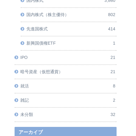
国内株式
3,860
国内株式（株主優待）
802
先進国株式
414
新興国債権ETF
1
IPO
21
暗号資産（仮想通貨）
21
就活
8
雑記
2
未分類
32
アーカイブ