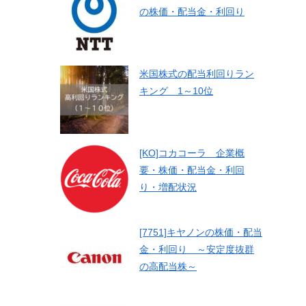
の株価・配当金・利回り
米国株式の配当利回りラン
キング 1～10位
[KO]コカコーラ 企業概
要・株価・配当金・利回
り・増配状況
[7751]キヤノンの株価・配当
金・利回り ～安定度抜群
の高配当株～