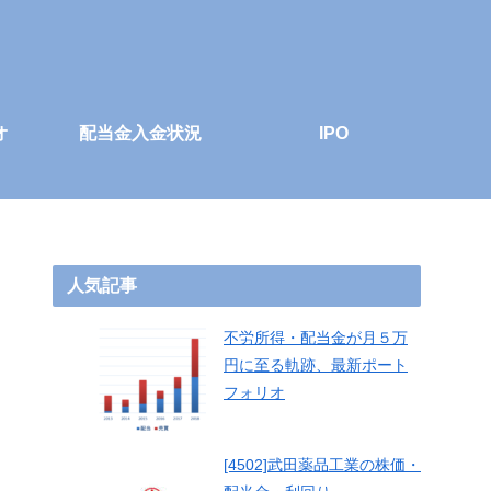
オ
配当金入金状況
IPO
人気記事
不労所得・配当金が月５万
円に至る軌跡、最新ポート
フォリオ
[4502]武田薬品工業の株価・