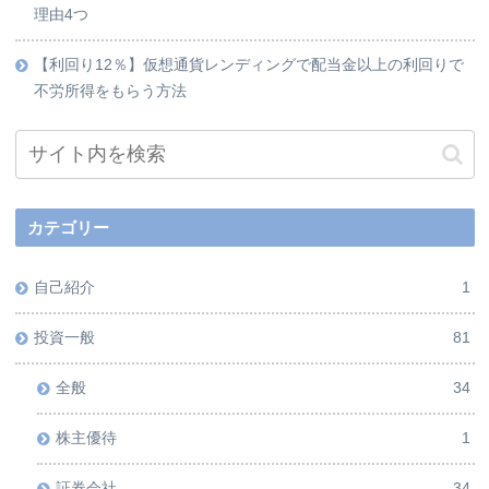
理由4つ
【利回り12％】仮想通貨レンディングで配当金以上の利回りで
不労所得をもらう方法
カテゴリー
自己紹介
1
投資一般
81
全般
34
株主優待
1
証券会社
34