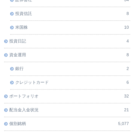
投資信託
8
米国株
10
投資日記
4
資金運用
8
銀行
2
クレジットカード
6
ポートフォリオ
32
配当金入金状況
21
個別銘柄
5,077