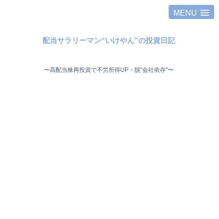
MENU
配当サラリーマン“いけやん”の投資日記 ​
〜高配当株再投資で不労所得UP・脱"会社依存"〜 ​