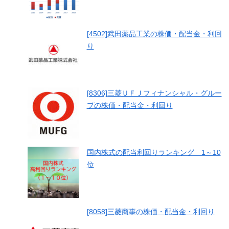
[4502]武田薬品工業の株価・配当金・利回
り
[8306]三菱ＵＦＪフィナンシャル・グルー
プの株価・配当金・利回り
国内株式の配当利回りランキング 1～10
位
[8058]三菱商事の株価・配当金・利回り