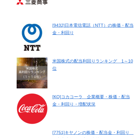
[9432]日本電信電話（NTT）の株価・配当
金・利回り
米国株式の配当利回りランキング 1～10
位
[KO]コカコーラ 企業概要・株価・配当
金・利回り・増配状況
[7751]キヤノンの株価・配当金・利回り