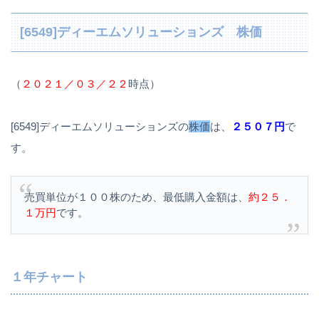
[6549]ディーエムソリューションズ 株価
（
２０２１／０３／２２
時点）
[6549]ディーエムソリューションズの
株価
は、
２５０７円
で
す。
売買単位が１００株のため、最低購入金額は、
約２５．
１万円
です。
１年チャート