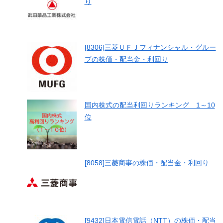
り
[8306]三菱ＵＦＪフィナンシャル・グルー
プの株価・配当金・利回り
国内株式の配当利回りランキング 1～10
位
[8058]三菱商事の株価・配当金・利回り
[9432]日本電信電話（NTT）の株価・配当