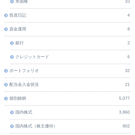
米国株
10
投資日記
4
資金運用
8
銀行
2
クレジットカード
6
ポートフォリオ
32
配当金入金状況
21
個別銘柄
5,077
国内株式
3,860
国内株式（株主優待）
802