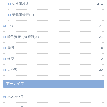
先進国株式
414
新興国債権ETF
1
IPO
21
暗号資産（仮想通貨）
21
就活
8
雑記
2
未分類
32
アーカイブ
2021年7月