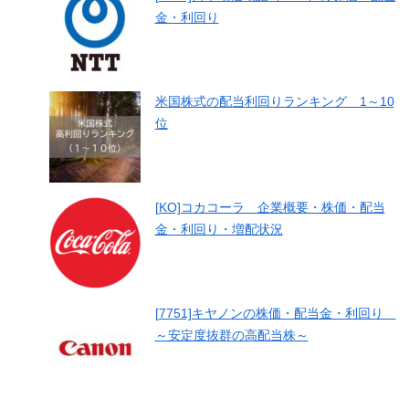
金・利回り
米国株式の配当利回りランキング 1～10
位
[KO]コカコーラ 企業概要・株価・配当
金・利回り・増配状況
[7751]キヤノンの株価・配当金・利回り
～安定度抜群の高配当株～