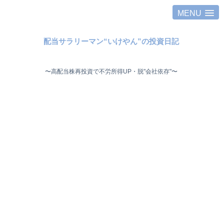
MENU
配当サラリーマン“いけやん”の投資日記 ​
〜高配当株再投資で不労所得UP・脱"会社依存"〜 ​