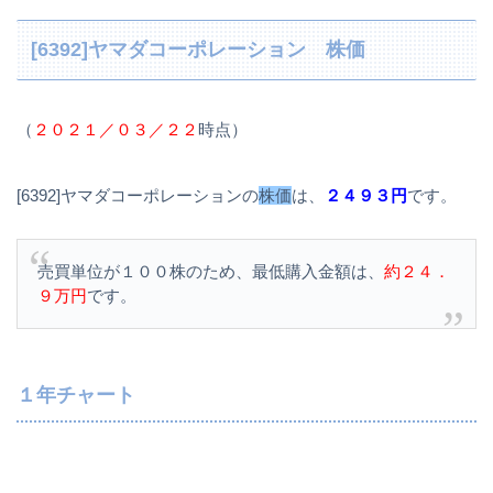
[6392]ヤマダコーポレーション 株価
（
２０２１／０３／２２
時点）
[6392]ヤマダコーポレーションの
株価
は、
２４９３円
です。
売買単位が１００株のため、最低購入金額は、
約２４．
９万円
です。
１年チャート