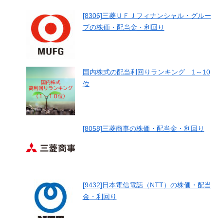
[8306]三菱ＵＦＪフィナンシャル・グルー
プの株価・配当金・利回り
国内株式の配当利回りランキング 1～10
位
[8058]三菱商事の株価・配当金・利回り
[9432]日本電信電話（NTT）の株価・配当
金・利回り