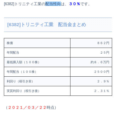
[6382]トリニティ工業の
配当性向
は、
３０％
です。
[6382]トリニティ工業 配当金まとめ
株価
８６２円
年間配当
２５円
最低購入額（１００株）
約８．６万円
年間配当（１００株）
２５００円
利回り（税引き前）
２．９％
実質利回り（税引き後）
２．３１％
（
２０２１／０３／２２
時点）