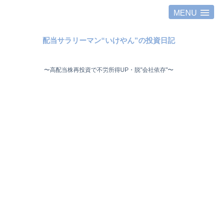
MENU
配当サラリーマン“いけやん”の投資日記 ​
〜高配当株再投資で不労所得UP・脱"会社依存"〜 ​