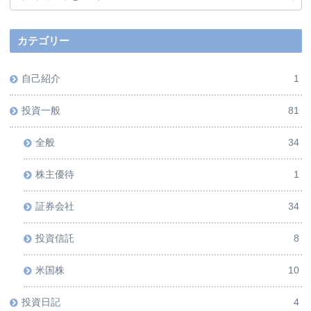
カテゴリー
自己紹介
1
投資一般
81
全般
34
株主優待
1
証券会社
34
投資信託
8
米国株
10
投資日記
4