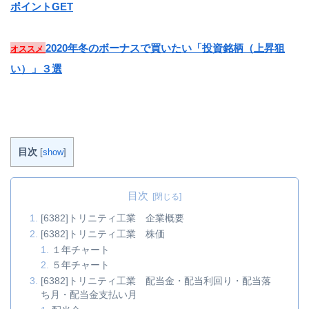
ポイントGET
2020年冬のボーナスで買いたい「投資銘柄（上昇狙
オススメ
い）」３選
目次
[
show
]
目次
[6382]トリニティ工業 企業概要
[6382]トリニティ工業 株価
１年チャート
５年チャート
[6382]トリニティ工業 配当金・配当利回り・配当落
ち月・配当金支払い月