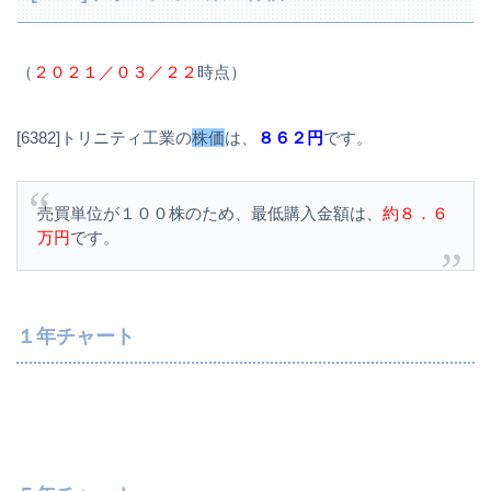
（
２０２１／０３／２２
時点）
[6382]トリニティ工業の
株価
は、
８６２円
です。
売買単位が１００株のため、最低購入金額は、
約８．６
万円
です。
１年チャート