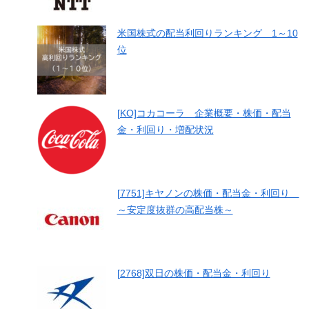
米国株式の配当利回りランキング 1～10
位
[KO]コカコーラ 企業概要・株価・配当
金・利回り・増配状況
[7751]キヤノンの株価・配当金・利回り
～安定度抜群の高配当株～
[2768]双日の株価・配当金・利回り