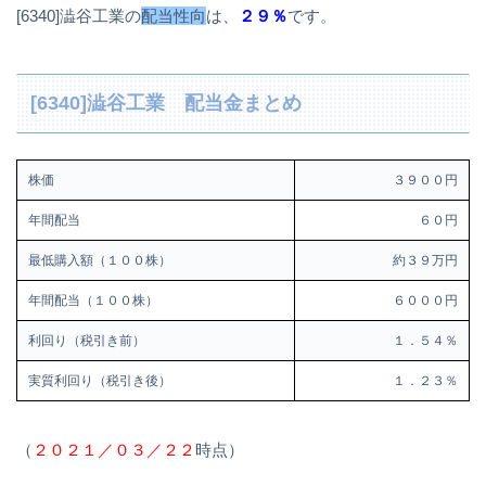
[6340]澁谷工業の
配当性向
は、
２９％
です。
[6340]澁谷工業 配当金まとめ
株価
３９００円
年間配当
６０円
最低購入額（１００株）
約３９万円
年間配当（１００株）
６０００円
利回り（税引き前）
１．５４％
実質利回り（税引き後）
１．２３％
（
２０２１／０３／２２
時点）