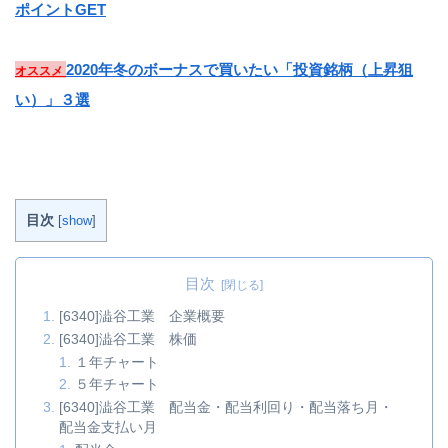
ポイントGET
2020年冬のボーナスで買いたい「投資銘柄（上昇狙
オススメ
い）」３選
目次
[
show
]
目次
[6340]澁谷工業 企業概要
[6340]澁谷工業 株価
１年チャート
５年チャート
[6340]澁谷工業 配当金・配当利回り・配当落ち月・
配当金支払い月