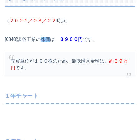
（
２０２１／０３／２２
時点）
[6340]澁谷工業の
株価
は、
３９００円
です。
売買単位が１００株のため、最低購入金額は、
約３９万
円
です。
１年チャート