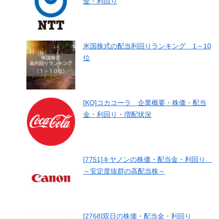
金・利回り
米国株式の配当利回りランキング 1～10
位
[KO]コカコーラ 企業概要・株価・配当
金・利回り・増配状況
[7751]キヤノンの株価・配当金・利回り
～安定度抜群の高配当株～
[2768]双日の株価・配当金・利回り