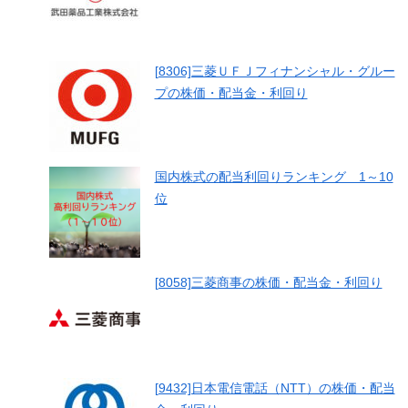
[8306]三菱ＵＦＪフィナンシャル・グルー
プの株価・配当金・利回り
国内株式の配当利回りランキング 1～10
位
[8058]三菱商事の株価・配当金・利回り
[9432]日本電信電話（NTT）の株価・配当