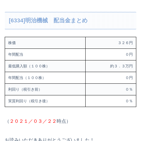
[6334]明治機械 配当金まとめ
株価
３２６円
年間配当
０円
最低購入額（１００株）
約３．３万円
年間配当（１００株）
０円
利回り（税引き前）
０％
実質利回り（税引き後）
０％
（
２０２１／０３／２２
時点）
お読みいただきありがとうございました！