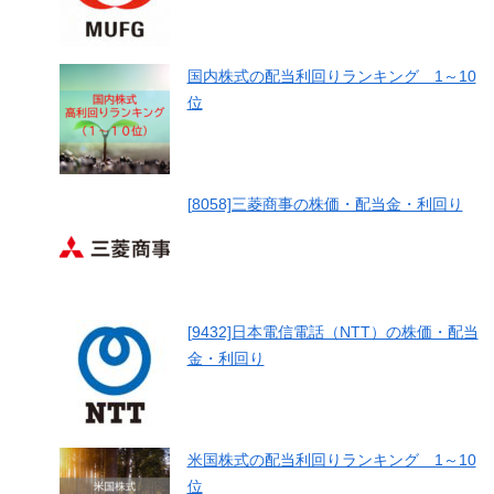
国内株式の配当利回りランキング 1～10
位
[8058]三菱商事の株価・配当金・利回り
[9432]日本電信電話（NTT）の株価・配当
金・利回り
米国株式の配当利回りランキング 1～10
位