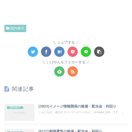
国内株式
シェアする
いけやんをフォローする
関連記事
[3803]イメージ情報開発の株価・配当金・利回り
国内株式
こんにちは。 配当サラリーマンの“いけやん”（＠ikeike_009）です。 ...
[8157]都築電気の株価・配当金・利回り