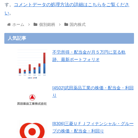
す。
コメントデータの処理方法の詳細はこちらをご覧くださ
い
。
ホーム
個別銘柄
国内株式
人気記事
不労所得・配当金が月５万円に至る軌
跡、最新ポートフォリオ
[4502]武田薬品工業の株価・配当金・利回
り
[8306]三菱ＵＦＪフィナンシャル・グルー
プの株価・配当金・利回り