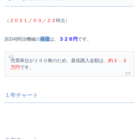
（
２０２１／０３／２２
時点）
[6334]明治機械の
株価
は、
３２６円
です。
売買単位が１００株のため、最低購入金額は、
約３．３
万円
です。
１年チャート