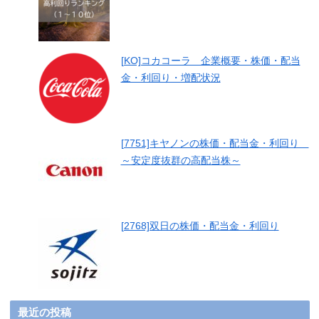
[KO]コカコーラ 企業概要・株価・配当
金・利回り・増配状況
[7751]キヤノンの株価・配当金・利回り
～安定度抜群の高配当株～
[2768]双日の株価・配当金・利回り
最近の投稿