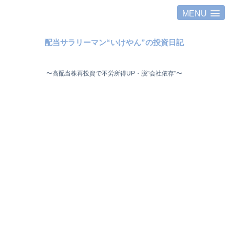
MENU
配当サラリーマン“いけやん”の投資日記 ​
〜高配当株再投資で不労所得UP・脱"会社依存"〜 ​