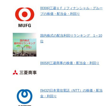
[8306]三菱ＵＦＪフィナンシャル・グルー
プの株価・配当金・利回り
国内株式の配当利回りランキング 1～10
位
[8058]三菱商事の株価・配当金・利回り
[9432]日本電信電話（NTT）の株価・配当
金・利回り