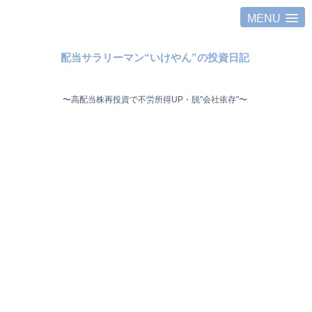
MENU
配当サラリーマン“いけやん”の投資日記 ​
〜高配当株再投資で不労所得UP・脱"会社依存"〜 ​