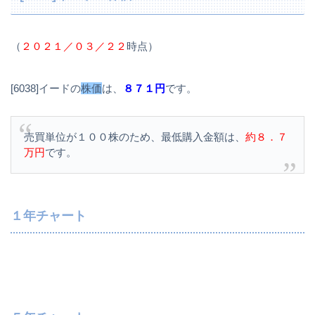
（
２０２１／０３／２２
時点）
[6038]イードの
株価
は、
８７１円
です。
売買単位が１００株のため、最低購入金額は、
約８．７
万円
です。
１年チャート