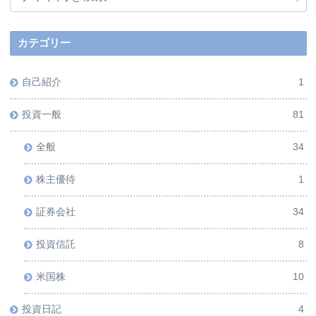
カテゴリー
自己紹介
1
投資一般
81
全般
34
株主優待
1
証券会社
34
投資信託
8
米国株
10
投資日記
4