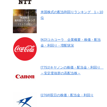
米国株式の配当利回りランキング 1～10
位
[KO]コカコーラ 企業概要・株価・配当
金・利回り・増配状況
[7751]キヤノンの株価・配当金・利回り
～安定度抜群の高配当株～
[2768]双日の株価・配当金・利回り