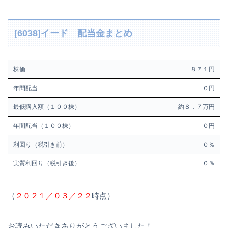
[6038]イード 配当金まとめ
株価
８７１円
年間配当
０円
最低購入額（１００株）
約８．７万円
年間配当（１００株）
０円
利回り（税引き前）
０％
実質利回り（税引き後）
０％
（
２０２１／０３／２２
時点）
お読みいただきありがとうございました！