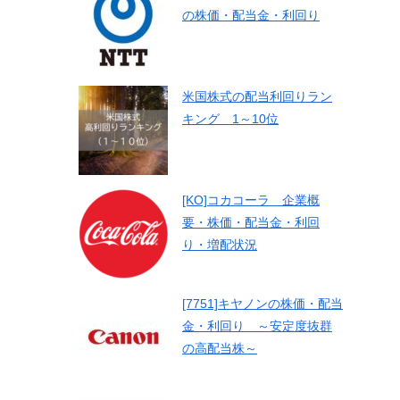
の株価・配当金・利回り
米国株式の配当利回りラン
キング 1～10位
[KO]コカコーラ 企業概
要・株価・配当金・利回
り・増配状況
[7751]キヤノンの株価・配当
金・利回り ～安定度抜群
の高配当株～