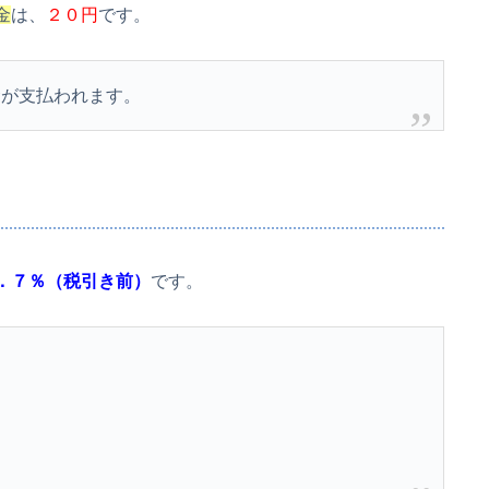
金
は、
２０円
です。
金が支払われます。
．７％（税引き前）
です。