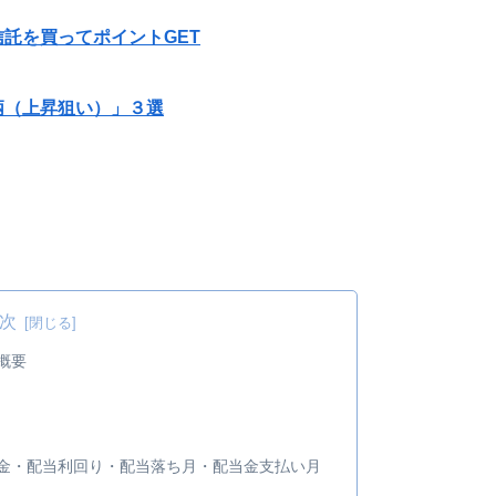
託を買ってポイントGET
柄（上昇狙い）」３選
次
業概要
 配当金・配当利回り・配当落ち月・配当金支払い月