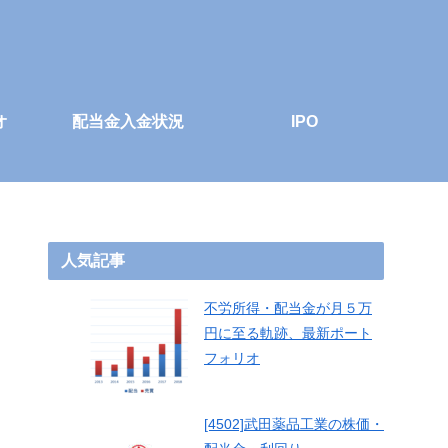
オ
配当金入金状況
IPO
人気記事
不労所得・配当金が月５万
円に至る軌跡、最新ポート
フォリオ
[4502]武田薬品工業の株価・