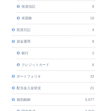
投資信託
8
米国株
10
投資日記
4
資金運用
8
銀行
2
クレジットカード
6
ポートフォリオ
32
配当金入金状況
21
個別銘柄
5,077