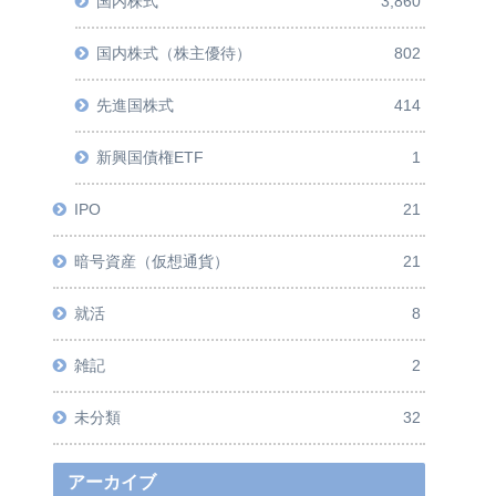
国内株式
3,860
国内株式（株主優待）
802
先進国株式
414
新興国債権ETF
1
IPO
21
暗号資産（仮想通貨）
21
就活
8
雑記
2
未分類
32
アーカイブ