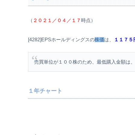
（
２０２１／０４／１７
時点）
[4282]EPSホールディングスの
株価
は、
１１７５
売買単位が１００株のため、最低購入金額は
１年チャート