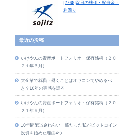
[2768]双日の株価・配当金・
利回り
最近の投稿
いけやんの資産ポートフォリオ・保有銘柄（２０
２１年６月）
大企業で就職・働くことはオワコンでやめるべ
き？10年の実感を語る
いけやんの資産ポートフォリオ・保有銘柄（２０
２１年５月）
10年間配当金ねらい一筋だった私がビットコイン
投資を始めた理由4つ