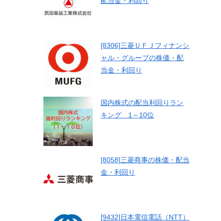
配当金・利回り
[8306]三菱ＵＦＪフィナンシ
ャル・グループの株価・配
当金・利回り
国内株式の配当利回りラン
キング 1～10位
[8058]三菱商事の株価・配当
金・利回り
[9432]日本電信電話（NTT）