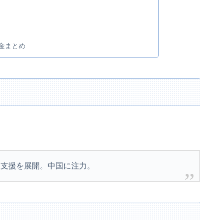
当金まとめ
要
売支援を展開。中国に注力。