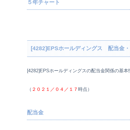
５年チャート
[4282]EPSホールディングス 配
[4282]EPSホールディングスの配当金関係の基
（
２０２１／０４／１７
時点）
配当金