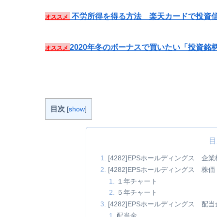
不労所得を得る方法 楽天カードで投資信
オススメ
2020年冬のボーナスで買いたい「投資銘
オススメ
目次
[
show
]
目
[4282]EPSホールディングス 企
[4282]EPSホールディングス 株価
１年チャート
５年チャート
[4282]EPSホールディングス
配当金