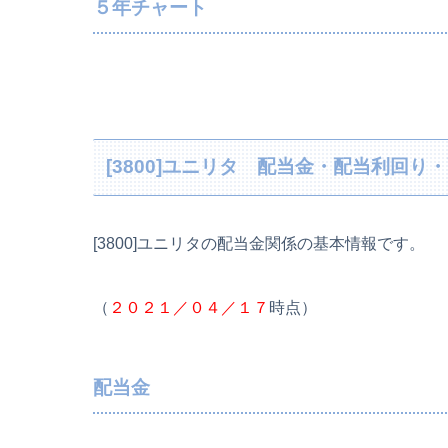
５年チャート
[3800]ユニリタ 配当金・配当利回
[3800]ユニリタの配当金関係の基本情報です。
（
２０２１／０４／１７
時点）
配当金