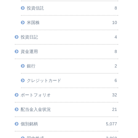
投資信託
8
米国株
10
投資日記
4
資金運用
8
銀行
2
クレジットカード
6
ポートフォリオ
32
配当金入金状況
21
個別銘柄
5,077