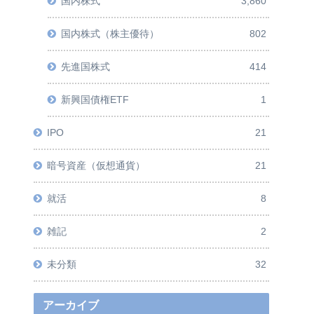
国内株式
3,860
国内株式（株主優待）
802
先進国株式
414
新興国債権ETF
1
IPO
21
暗号資産（仮想通貨）
21
就活
8
雑記
2
未分類
32
アーカイブ