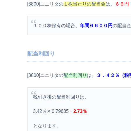
[3800]ユニリタの
１株当たりの配当金
は、
６６円
１００株保有の場合、
年間６６００円
の配当
配当利回り
[3800]ユニリタの
配当利回り
は、
３．４２％（税
税引き後の配当利回りは、
3.42％✕ 0.79685＝
2.73％
となります。