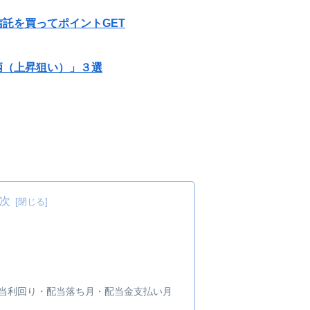
託を買ってポイントGET
柄（上昇狙い）」３選
次
・配当利回り・配当落ち月・配当金支払い月