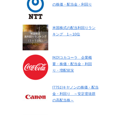
の株価・配当金・利回り
米国株式の配当利回りラン
キング 1～10位
[KO]コカコーラ 企業概
要・株価・配当金・利回
り・増配状況
[7751]キヤノンの株価・配当
金・利回り ～安定度抜群
の高配当株～