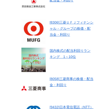
配当金・利回り
[8306]三菱ＵＦＪフィナンシ
ャル・グループの株価・配
当金・利回り
国内株式の配当利回りラン
キング 1～10位
[8058]三菱商事の株価・配当
金・利回り
[9432]日本電信電話（NTT）