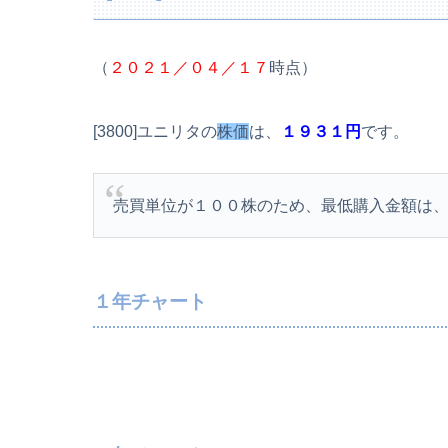
（
２０２１／０４／１７
時点）
[3800]ユニリタの
株価
は、
１９３１円
です。
売買単位が１００株のため、最低購入金額は
１年チャート