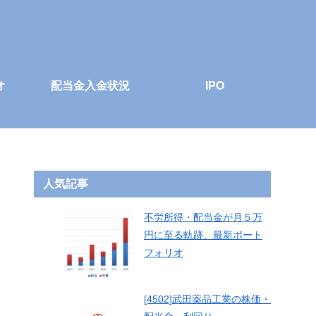
オ
配当金入金状況
IPO
人気記事
不労所得・配当金が月５万
円に至る軌跡、最新ポート
フォリオ
[4502]武田薬品工業の株価・