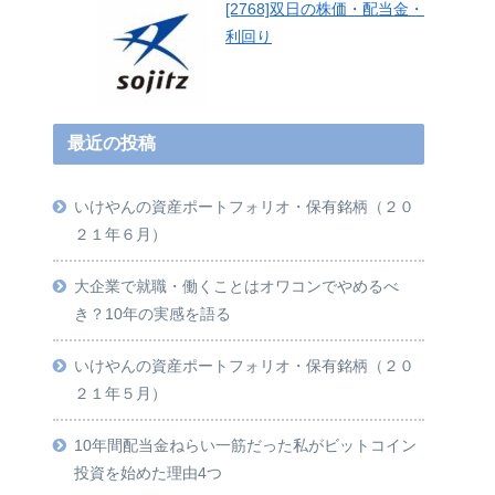
[2768]双日の株価・配当金・
利回り
最近の投稿
いけやんの資産ポートフォリオ・保有銘柄（２０
２１年６月）
大企業で就職・働くことはオワコンでやめるべ
き？10年の実感を語る
いけやんの資産ポートフォリオ・保有銘柄（２０
２１年５月）
10年間配当金ねらい一筋だった私がビットコイン
投資を始めた理由4つ