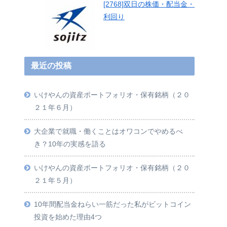
[2768]双日の株価・配当金・
利回り
最近の投稿
いけやんの資産ポートフォリオ・保有銘柄（２０
２１年６月）
大企業で就職・働くことはオワコンでやめるべ
き？10年の実感を語る
いけやんの資産ポートフォリオ・保有銘柄（２０
２１年５月）
10年間配当金ねらい一筋だった私がビットコイン
投資を始めた理由4つ