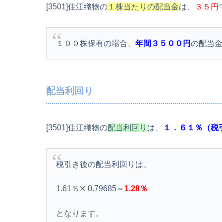
[3501]住江織物の
１株当たりの配当金
は、
３５円
１００株保有の場合、
年間３５００円
の配当
配当利回り
[3501]住江織物の
配当利回り
は、
１．６１％（税
税引き後の配当利回りは、
1.61％✕ 0.79685＝
1.28％
となります。