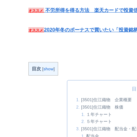
不労所得を得る方法 楽天カードで投資信
オススメ
2020年冬のボーナスで買いたい「投資銘
オススメ
目次
[
show
]
目
[3501]住江織物 企業概要
[3501]住江織物 株価
１年チャート
５年チャート
[3501]住江織物 配当金
配当金