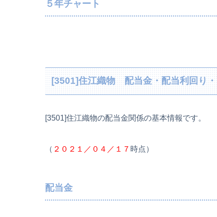
５年チャート
[3501]住江織物 配当金・配当利回
[3501]住江織物の配当金関係の基本情報です。
（
２０２１／０４／１７
時点）
配当金