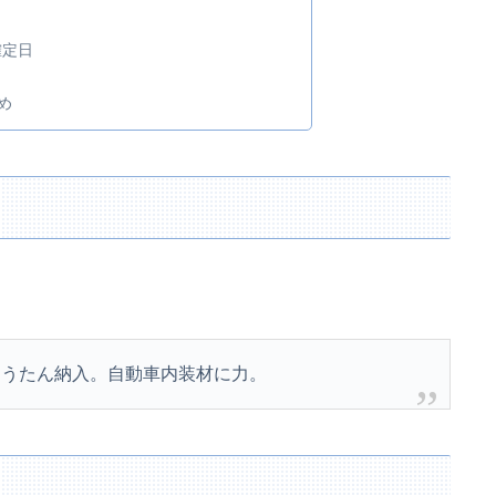
確定日
め
ゅうたん納入。自動車内装材に力。