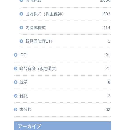
国内株式
3,860
国内株式（株主優待）
802
先進国株式
414
新興国債権ETF
1
IPO
21
暗号資産（仮想通貨）
21
就活
8
雑記
2
未分類
32
アーカイブ