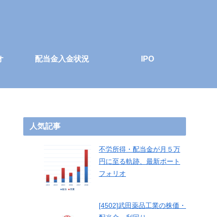
オ
配当金入金状況
IPO
人気記事
不労所得・配当金が月５万
円に至る軌跡、最新ポート
フォリオ
[4502]武田薬品工業の株価・