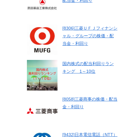
配当金・利回り
[8306]三菱ＵＦＪフィナンシ
ャル・グループの株価・配
当金・利回り
国内株式の配当利回りラン
キング 1～10位
[8058]三菱商事の株価・配当
金・利回り
[9432]日本電信電話（NTT）