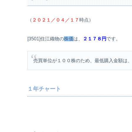
（
２０２１／０４／１７
時点）
[3501]住江織物の
株価
は、
２１７８円
です。
売買単位が１００株のため、最低購入金額は
１年チャート