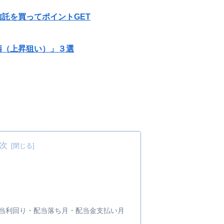
託を買ってポイントGET
柄（上昇狙い）」３選
次
・配当利回り・配当落ち月・配当金支払い月