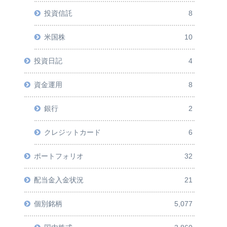
投資信託
8
米国株
10
投資日記
4
資金運用
8
銀行
2
クレジットカード
6
ポートフォリオ
32
配当金入金状況
21
個別銘柄
5,077