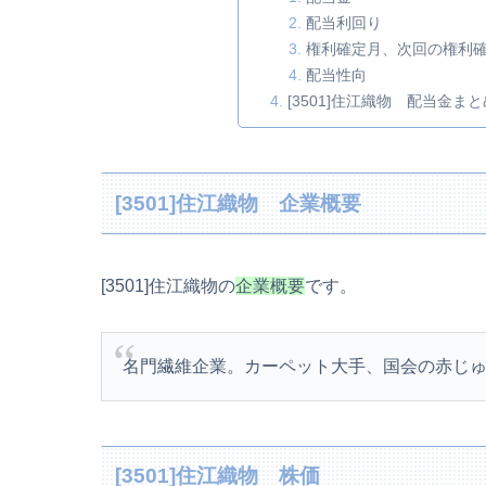
配当利回り
権利確定月、次回の権利
配当性向
[3501]住江織物 配当金まと
[3501]住江織物 企業概要
[3501]住江織物の
企業概要
です。
名門繊維企業。カーペット大手、国会の赤じ
[3501]住江織物 株価