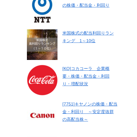
の株価・配当金・利回り
米国株式の配当利回りラン
キング 1～10位
[KO]コカコーラ 企業概
要・株価・配当金・利回
り・増配状況
[7751]キヤノンの株価・配当
金・利回り ～安定度抜群
の高配当株～