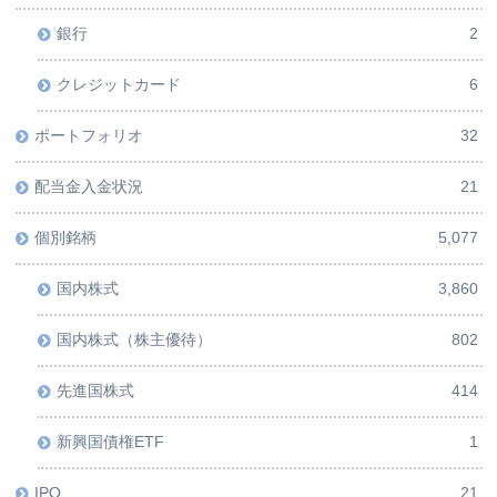
銀行
2
クレジットカード
6
ポートフォリオ
32
配当金入金状況
21
個別銘柄
5,077
国内株式
3,860
国内株式（株主優待）
802
先進国株式
414
新興国債権ETF
1
IPO
21