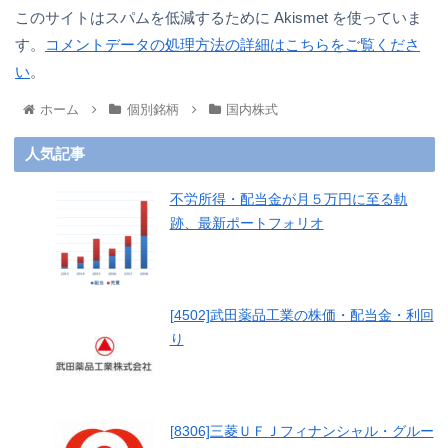
このサイトはスパムを低減するために Akismet を使っていま
す。
コメントデータの処理方法の詳細はこちらをご覧くださ
い
。
ホーム
個別銘柄
国内株式
人気記事
不労所得・配当金が月５万円に至る軌
跡、最新ポートフォリオ
[4502]武田薬品工業の株価・配当金・利回
り
[8306]三菱ＵＦＪフィナンシャル・グルー