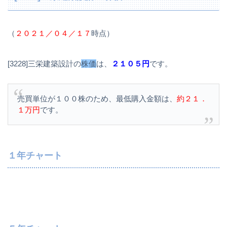
（
２０２１／０４／１７
時点）
[3228]三栄建築設計の
株価
は、
２１０５円
です。
売買単位が１００株のため、最低購入金額は、
約２１．
１万円
です。
１年チャート