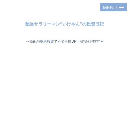
MENU
配当サラリーマン“いけやん”の投資日記 ​
〜高配当株再投資で不労所得UP・脱"会社依存"〜 ​