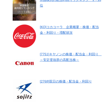
位
[KO]コカコーラ 企業概要・株価・配当
金・利回り・増配状況
[7751]キヤノンの株価・配当金・利回り
～安定度抜群の高配当株～
[2768]双日の株価・配当金・利回り