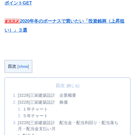
ポイントGET
2020年冬のボーナスで買いたい「投資銘柄（上昇狙
オススメ
い）」３選
目次
[
show
]
目次
[3228]三栄建築設計 企業概要
[3228]三栄建築設計 株価
１年チャート
５年チャート
[3228]三栄建築設計 配当金・配当利回り・配当落ち
月・配当金支払い月