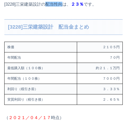
[3228]三栄建築設計の
配当性向
は、
２３％
です。
[3228]三栄建築設計 配当金まとめ
株価
２１０５円
年間配当
７０円
最低購入額（１００株）
約２１．１万円
年間配当（１００株）
７０００円
利回り（税引き前）
３．３３％
実質利回り（税引き後）
２．６５％
（
２０２１／０４／１７
時点）