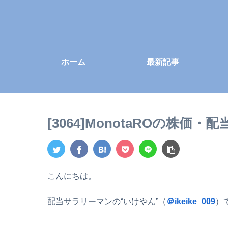
ホーム
最新記事
[3064]MonotaROの株価
こんにちは。
配当サラリーマンの“いけやん”（
＠ikeike_009
）