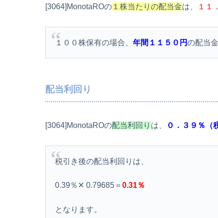
[3064]MonotaROの
１株当たりの配当金
は、
１１
１００株保有の場合、
年間１１５０円
の配当
配当利回り
[3064]MonotaROの
配当利回り
は、
０．３９％（
税引き後の配当利回りは、
0.39％✕ 0.79685＝
0.31％
となります。