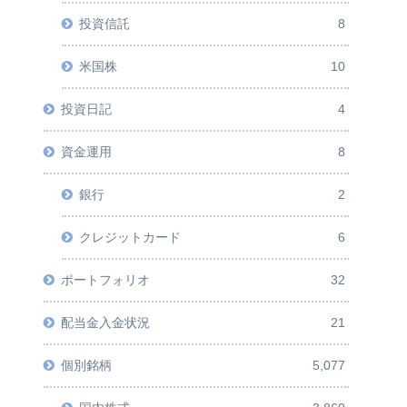
投資信託
8
米国株
10
投資日記
4
資金運用
8
銀行
2
クレジットカード
6
ポートフォリオ
32
配当金入金状況
21
個別銘柄
5,077