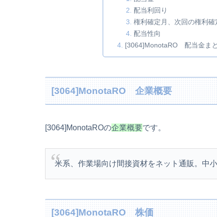
配当利回り
権利確定月、次回の権利確
配当性向
[3064]MonotaRO 配当金ま
[3064]MonotaRO 企業概要
[3064]MonotaROの
企業概要
です。
米系、作業場向け間接資材をネット通販。中
[3064]MonotaRO 株価