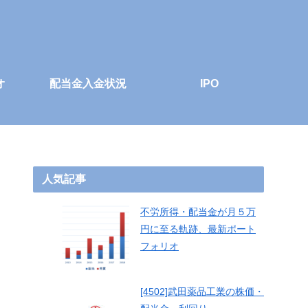
オ
配当金入金状況
IPO
人気記事
不労所得・配当金が月５万
円に至る軌跡、最新ポート
フォリオ
[4502]武田薬品工業の株価・