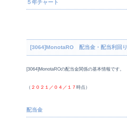
５年チャート
[3064]MonotaRO 配当金・配当
[3064]MonotaROの配当金関係の基本情報です。
（
２０２１／０４／１７
時点）
配当金