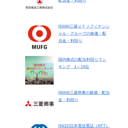
配当金・利回り
[8306]三菱ＵＦＪフィナンシ
ャル・グループの株価・配
当金・利回り
国内株式の配当利回りラン
キング 1～10位
[8058]三菱商事の株価・配当
金・利回り
[9432]日本電信電話（NTT）