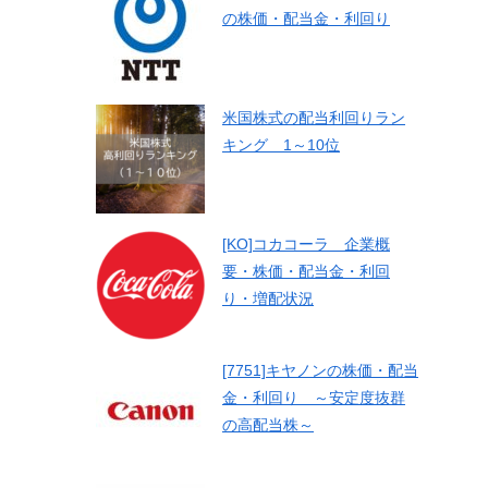
の株価・配当金・利回り
米国株式の配当利回りラン
キング 1～10位
[KO]コカコーラ 企業概
要・株価・配当金・利回
り・増配状況
[7751]キヤノンの株価・配当
金・利回り ～安定度抜群
の高配当株～