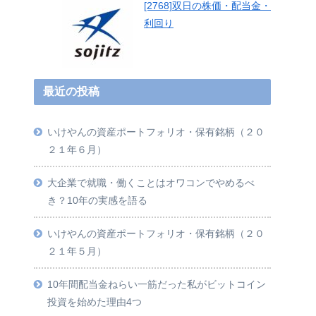
[2768]双日の株価・配当金・
利回り
最近の投稿
いけやんの資産ポートフォリオ・保有銘柄（２０
２１年６月）
大企業で就職・働くことはオワコンでやめるべ
き？10年の実感を語る
いけやんの資産ポートフォリオ・保有銘柄（２０
２１年５月）
10年間配当金ねらい一筋だった私がビットコイン
投資を始めた理由4つ