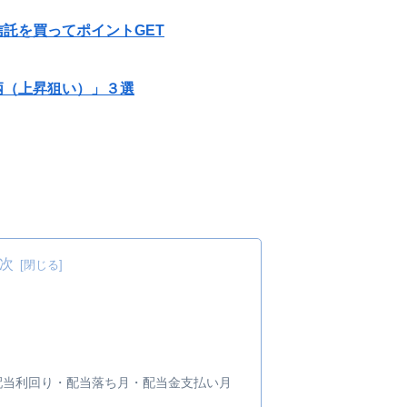
託を買ってポイントGET
柄（上昇狙い）」３選
次
当金・配当利回り・配当落ち月・配当金支払い月