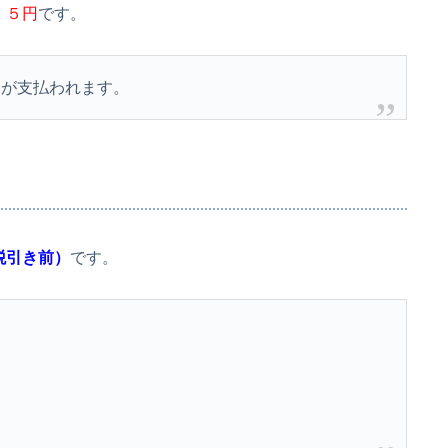
．５円
です。
金が支払われます。
税引き前）
です。