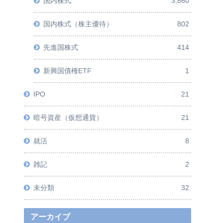
国内株式
3,860
国内株式（株主優待）
802
先進国株式
414
新興国債権ETF
1
IPO
21
暗号資産（仮想通貨）
21
就活
8
雑記
2
未分類
32
アーカイブ