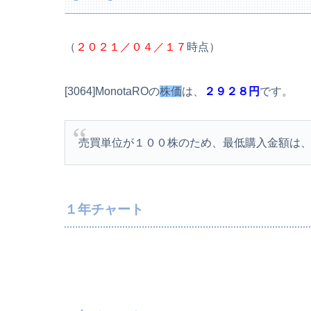
（
２０２１／０４／１７
時点）
[3064]MonotaROの
株価
は、
２９２８円
です。
売買単位が１００株のため、最低購入金額は
１年チャート