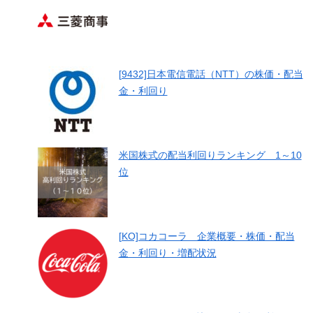
[9432]日本電信電話（NTT）の株価・配当
金・利回り
米国株式の配当利回りランキング 1～10
位
[KO]コカコーラ 企業概要・株価・配当
金・利回り・増配状況