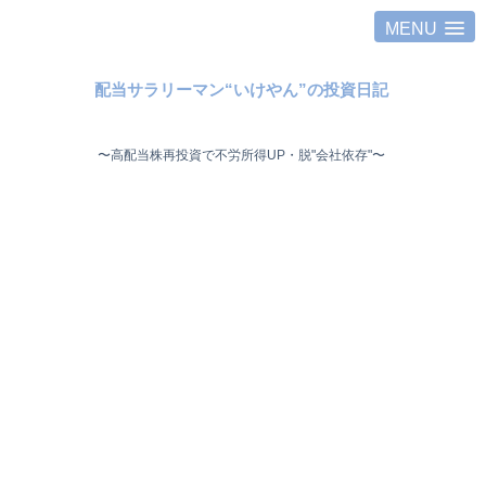
MENU
配当サラリーマン“いけやん”の投資日記 ​
〜高配当株再投資で不労所得UP・脱"会社依存"〜 ​