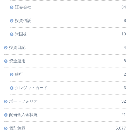
証券会社
34
投資信託
8
米国株
10
投資日記
4
資金運用
8
銀行
2
クレジットカード
6
ポートフォリオ
32
配当金入金状況
21
個別銘柄
5,077